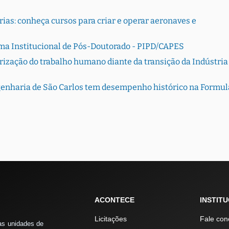
ias: conheça cursos para criar e operar aeronaves e
ama Institucional de Pós-Doutorado - PIPD/CAPES
rização do trabalho humano diante da transição da Indústria
genharia de São Carlos tem desempenho histórico na Formul
ACONTECE
INSTIT
Licitações
Fale con
as unidades de