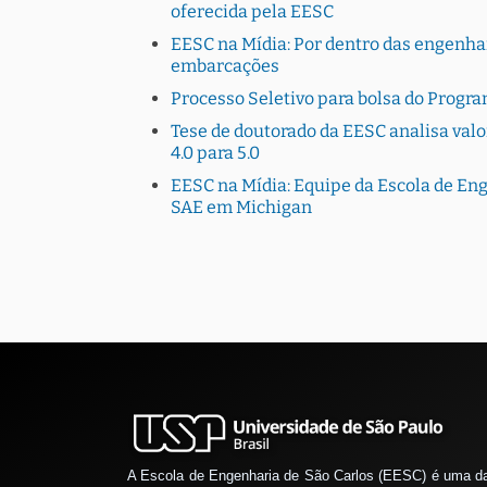
oferecida pela EESC
EESC na Mídia: Por dentro das engenhar
embarcações
Processo Seletivo para bolsa do Progr
Tese de doutorado da EESC analisa valo
4.0 para 5.0
EESC na Mídia: Equipe da Escola de En
SAE em Michigan
A Escola de Engenharia de São Carlos (EESC) é uma d