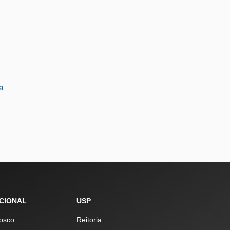
a
UCIONAL
USP
osco
Reitoria