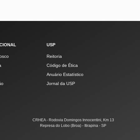
UCIONAL
USP
osco
Reitoria
a
Código de Ética
Anuário Estatístico
ão
Jornal da USP
CRHEA - Rodovia Domingos Innocentini, Km 13
Represa do Lobo (Broa) - Itirapina - SP