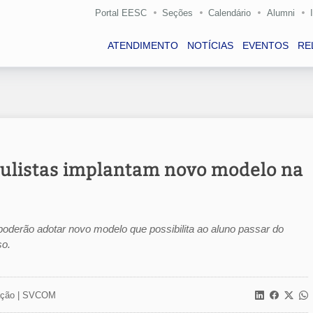
Portal EESC
Seções
Calendário
Alumni
ATENDIMENTO
NOTÍCIAS
EVENTOS
RE
aulistas implantam novo modelo na
poderão adotar novo modelo que possibilita ao aluno passar do
so.
ção |
SVCOM