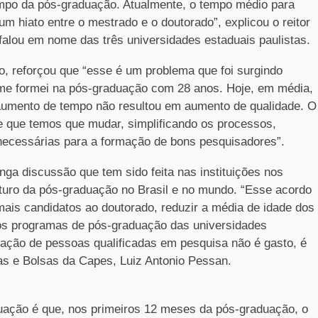
mpo da pós-graduação. Atualmente, o tempo médio para
 um hiato entre o mestrado e o doutorado”, explicou o reitor
e falou em nome das três universidades estaduais paulistas.
, reforçou que “esse é um problema que foi surgindo
me formei na pós-graduação com 28 anos. Hoje, em média,
aumento de tempo não resultou em aumento de qualidade. O
e que temos que mudar, simplificando os processos,
necessárias para a formação de bons pesquisadores”.
ga discussão que tem sido feita nas instituições nos
futuro da pós-graduação no Brasil e no mundo. “Esse acordo
mais candidatos ao doutorado, reduzir a média de idade dos
 os programas de pós-graduação das universidades
mação de pessoas qualificadas em pesquisa não é gasto, é
mas e Bolsas da Capes, Luiz Antonio Pessan.
uação é que, nos primeiros 12 meses da pós-graduação, o