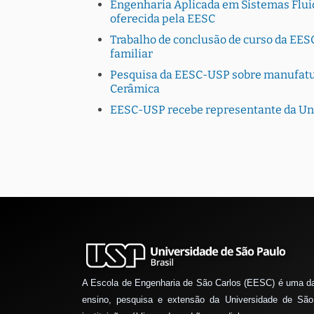
Engenharia Aplicada em Sistemas Fluid
oferecida pela EESC
Trabalho de conclusão de curso da EESC
familiar
Pesquisa da EESC-USP sobre manufatura
Cerâmica
EESC-USP recebe representante da Uni
A Escola de Engenharia de São Carlos (EESC) é uma d
ensino, pesquisa e extensão da Universidade de São