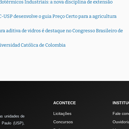
otérmicos Industriais: a nova disciplina de extensão
-USP desenvolve o guia Preço Certo para a agricultura
 aditiva de vidros é destaque no Congresso Brasileiro de
versidad Católica de Colombia
ACONTECE
INSTIT
Licitações
Fale con
as unidades de
Concursos
Ouvidori
 Paulo (USP),