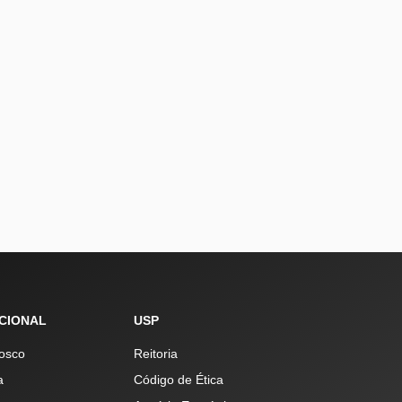
UCIONAL
USP
osco
Reitoria
a
Código de Ética