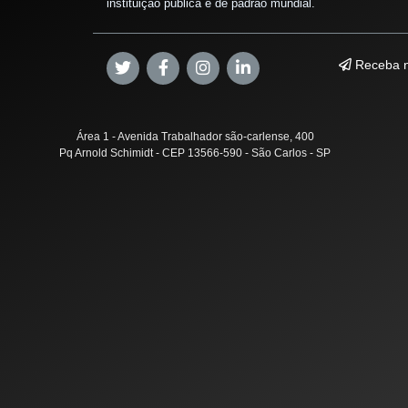
instituição pública e de padrão mundial.
Receba n
Área 1 - Avenida Trabalhador são-carlense, 400
Pq Arnold Schimidt - CEP 13566-590 - São Carlos - SP