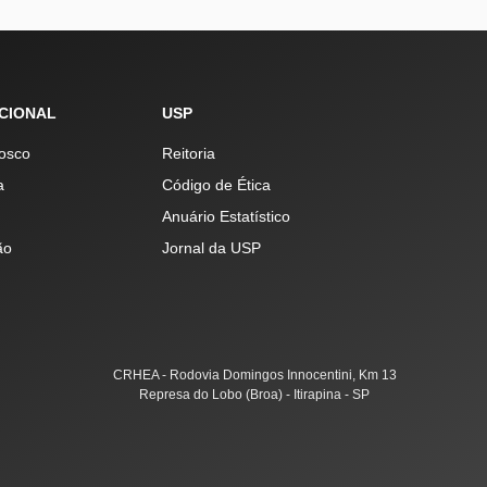
UCIONAL
USP
osco
Reitoria
a
Código de Ética
Anuário Estatístico
ão
Jornal da USP
CRHEA - Rodovia Domingos Innocentini, Km 13
Represa do Lobo (Broa) - Itirapina - SP