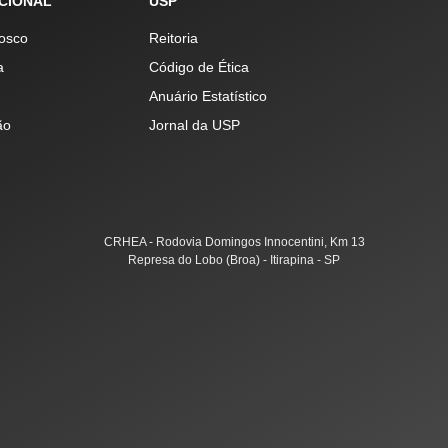
UCIONAL
USP
osco
Reitoria
a
Código de Ética
Anuário Estatístico
ão
Jornal da USP
CRHEA - Rodovia Domingos Innocentini, Km 13
Represa do Lobo (Broa) - Itirapina - SP