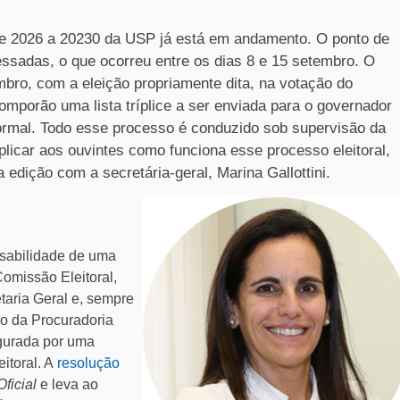
l de 2026 a 20230 da USP já está em andamento. O ponto de
ressadas, o que ocorreu entre os dias 8 e 15 setembro. O
mbro, com a eleição propriamente dita, na votação do
 comporão uma lista tríplice a ser enviada para o governador
ormal. Todo esse processo é conduzido sob supervisão da
plicar aos ouvintes como funciona esse processo eleitoral,
edição com a secretária-geral, Marina Gallottini.
nsabilidade de uma
omissão Eleitoral,
taria Geral e, sempre
co da Procuradoria
egurada por uma
itoral. A
resolução
Oficial
e leva ao