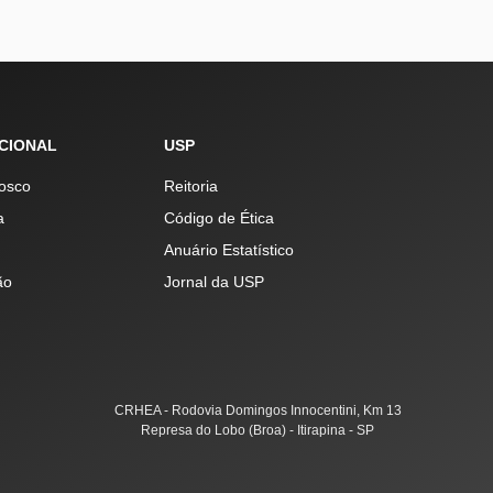
UCIONAL
USP
osco
Reitoria
a
Código de Ética
Anuário Estatístico
ão
Jornal da USP
CRHEA - Rodovia Domingos Innocentini, Km 13
Represa do Lobo (Broa) - Itirapina - SP