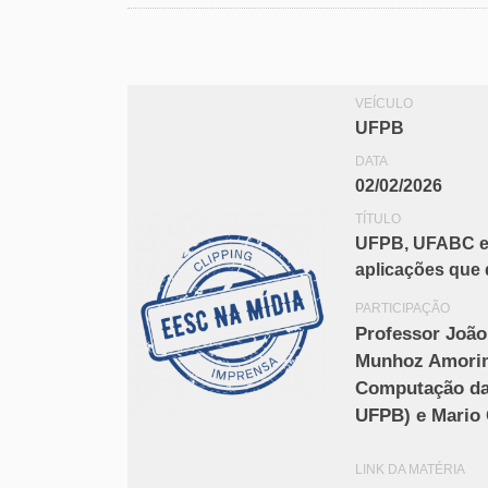
VEÍCULO
UFPB
DATA
02/02/2026
TÍTULO
UFPB, UFABC e 
aplicações que 
PARTICIPAÇÃO
Professor João
Munhoz Amorim
Computação da
UFPB) e Mario
LINK DA MATÉRIA