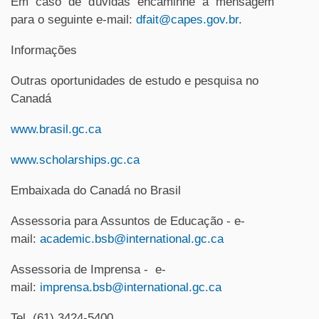
Em caso de dúvidas encaminhe a mensagem
para o seguinte e-mail:
dfait@capes.gov.br
.
Informações
Outras oportunidades de estudo e pesquisa no
Canadá
www.brasil.gc.ca
www.scholarships.gc.ca
Embaixada do Canadá no Brasil
Assessoria para Assuntos de Educação - e-
mail:
academic.bsb@international.gc.ca
Assessoria de Imprensa - e-
mail:
imprensa.bsb@international.gc.ca
Tel. (61) 3424-5400