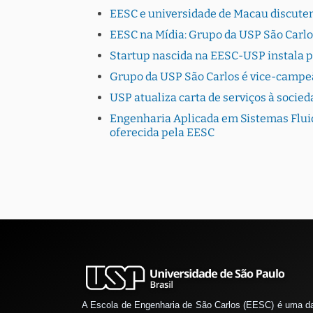
EESC e universidade de Macau discutem
EESC na Mídia: Grupo da USP São Carlo
Startup nascida na EESC-USP instala 
Grupo da USP São Carlos é vice-campe
USP atualiza carta de serviços à socie
Engenharia Aplicada em Sistemas Fluid
oferecida pela EESC
A Escola de Engenharia de São Carlos (EESC) é uma d