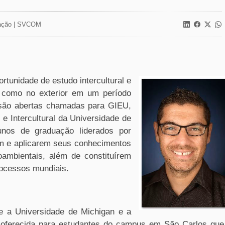
ção |
SVCOM
rtunidade de estudo intercultural e
s como no exterior em um período
 são abertas chamadas para GIEU,
e Intercultural da Universidade de
unos de graduação liderados por
m e aplicarem seus conhecimentos
mbientais, além de constituírem
ocessos mundiais.
re a Universidade de Michigan e a
oferecida para estudantes do campus em São Carlos que