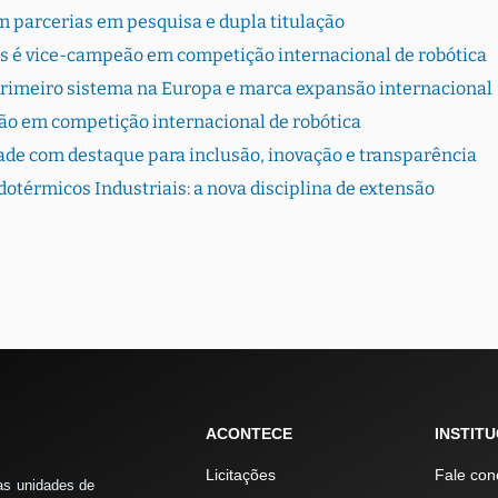
 parcerias em pesquisa e dupla titulação
s é vice-campeão em competição internacional de robótica
primeiro sistema na Europa e marca expansão internacional
ão em competição internacional de robótica
dade com destaque para inclusão, inovação e transparência
otérmicos Industriais: a nova disciplina de extensão
ACONTECE
INSTIT
Licitações
Fale con
as unidades de