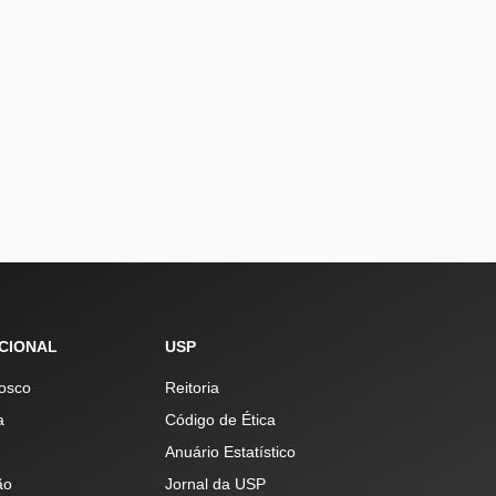
UCIONAL
USP
osco
Reitoria
a
Código de Ética
Anuário Estatístico
ão
Jornal da USP