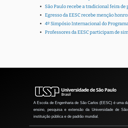
São Paulo recebe a tradicional feira 
Egresso da EESC recebe menção honro
4º Simpósio Internacional do Program
Professores da EESC participam de sim
A Escola de Engenharia de São Carlos (EESC) é uma d
ensino, pesquisa e extensão da Universidade de São
instituição pública e de padrão mundial.