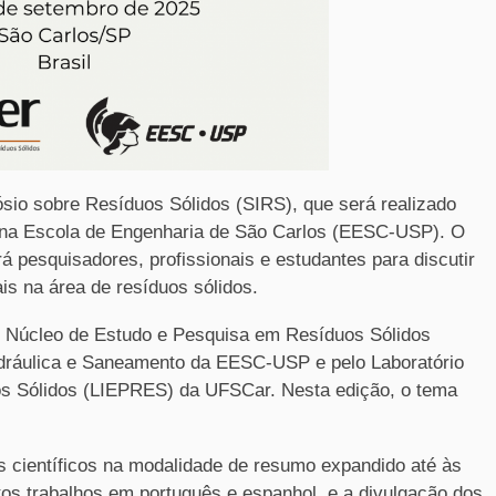
ósio sobre Resíduos Sólidos (SIRS), que será realizado
, na Escola de Engenharia de São Carlos (EESC-USP). O
rá pesquisadores, profissionais e estudantes para discutir
is na área de resíduos sólidos.
o Núcleo de Estudo e Pesquisa em Resíduos Sólidos
dráulica e Saneamento da EESC-USP e pelo Laboratório
os Sólidos (LIEPRES) da UFSCar. Nesta edição, o tema
 científicos na modalidade de resumo expandido até às
tos trabalhos em português e espanhol, e a divulgação dos