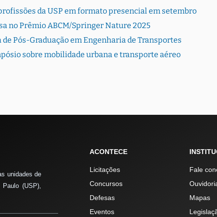
de profissões da USP em formato presencial em setembro
sa no Prêmio ABCM/Springer Nature 2025
a de Pós-Graduação em Engenharia de Transportes
pósio sobre mobilidade urbana e transporte aéreo
ACONTECE
INSTIT
Licitações
Fale con
as unidades de
Concursos
Ouvidori
 Paulo (USP),
Defesas
Mapas
Eventos
Legislaç