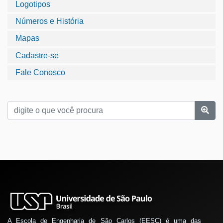
Logotipos
Números e História
Mapas
Cadastre-se
Fale Conosco
A Escola de Engenharia de São Carlos (EESC) é uma das