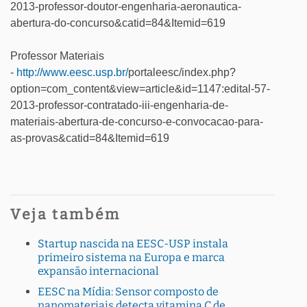
2013-professor-doutor-engenharia-aeronautica-
abertura-do-concurso&catid=84&Itemid=619
Professor Materiais
-
http://www.eesc.usp.br/
portaleesc/index.php?
option=com_content&view=article&id=1147:edital-57-
2013-professor-contratado-iii-engenharia-de-
materiais-abertura-de-concurso-e-convocacao-para-
as-provas&catid=84&Itemid=619
Veja também
Startup nascida na EESC-USP instala
primeiro sistema na Europa e marca
expansão internacional
EESC na Mídia: Sensor composto de
nanomateriais detecta vitamina C de