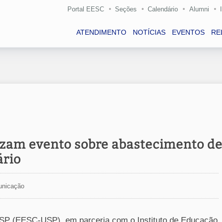
Portal EESC
Seções
Calendário
Alumni
ATENDIMENTO
NOTÍCIAS
EVENTOS
RE
zam evento sobre abastecimento d
ário
unicação
USP (EESC-USP), em parceria com o Instituto de Educação