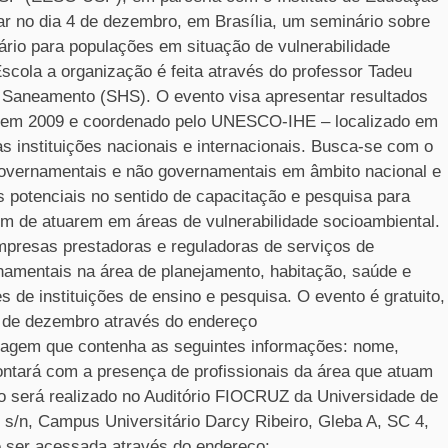
r no dia 4 de dezembro, em Brasília, um seminário sobre
rio para populações em situação de vulnerabilidade
scola a organização é feita através do professor Tadeu
e Saneamento (SHS). O evento visa apresentar resultados
o em 2009 e coordenado pelo UNESCO-IHE – localizado em
s instituições nacionais e internacionais. Busca-se com o
governamentais e não governamentais em âmbito nacional e
 potenciais no sentido de capacitação e pesquisa para
 fim de atuarem em áreas de vulnerabilidade socioambiental.
mpresas prestadoras e reguladoras de serviços de
namentais na área de planejamento, habitação, saúde e
 de instituições de ensino e pesquisa. O evento é gratuito,
º de dezembro através do endereço
agem que contenha as seguintes informações: nome,
 contará com a presença de profissionais da área que atuam
to será realizado no Auditório FIOCRUZ da Universidade de
, s/n, Campus Universitário Darcy Ribeiro, Gleba A, SC 4,
e ser acessada através do endereço: