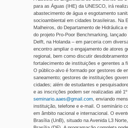
para as Águas (IHE) da UNESCO, irá realiza
abastecimento de água e esgotamento sanitá
socioambiental em cidades brasileiras. Na E
Malheiros, do Departamento de Hidráulica 
do projeto Pro-Poor Benchmarking, lançad
Delft, na Holanda – em parceria com diversa
encontro ampliar o engajamento de atores 
regional, bem como discutir desdobramentos
fortalecimento de instituições e gerentes a
O público-alvo é formado por gestores de e
saneamento; gestores de instituições gover
cidades; além de estudantes e pesquisadores
e as inscrições podem ser realizadas até 1
seminario.aaes@gmail.com
, enviando mens
instituição, telefone e e-mail. O seminário
em âmbito nacional e internacional. O even
Brasília (UnB), situado na Avenida L3 Norte
Brasília (DF). A programação completa pod