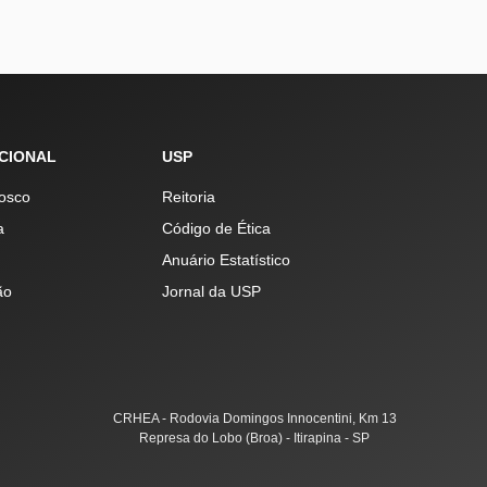
UCIONAL
USP
osco
Reitoria
a
Código de Ética
Anuário Estatístico
ão
Jornal da USP
CRHEA - Rodovia Domingos Innocentini, Km 13
Represa do Lobo (Broa) - Itirapina - SP