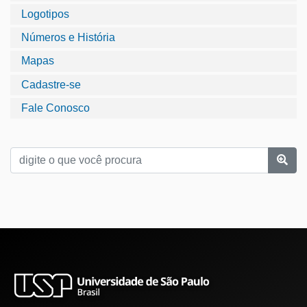
Logotipos
Números e História
Mapas
Cadastre-se
Fale Conosco