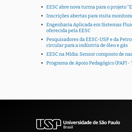
EESC abre nova turma para o projeto “
Inscrições abertas para visita monito
Engenharia Aplicada em Sistemas Fluid
oferecida pela EESC
Pesquisadores da EESC-USP e da Petro
circular para a indústria de óleo e gás
EESC na Mídia: Sensor composto de na
Programa de Apoio Pedagógico (PAP) - 