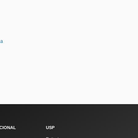
ia
UCIONAL
USP