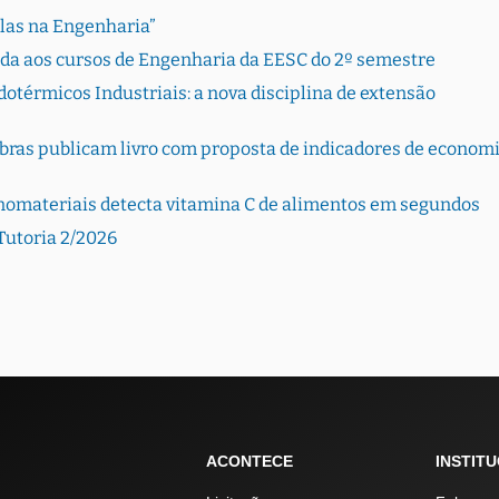
Elas na Engenharia”
rada aos cursos de Engenharia da EESC do 2º semestre
otérmicos Industriais: a nova disciplina de extensão
bras publicam livro com proposta de indicadores de econom
nomateriais detecta vitamina C de alimentos em segundos
Tutoria 2/2026
ACONTECE
INSTIT