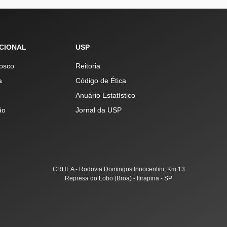
UCIONAL
USP
osco
Reitoria
a
Código de Ética
Anuário Estatístico
ão
Jornal da USP
CRHEA - Rodovia Domingos Innocentini, Km 13
Represa do Lobo (Broa) - Itirapina - SP