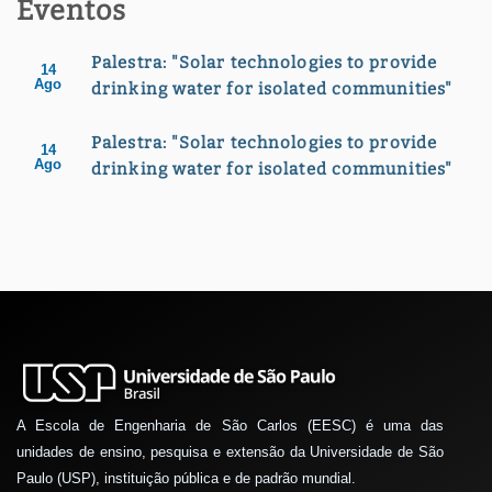
Eventos
Palestra: "Solar technologies to provide
14
Ago
drinking water for isolated communities"
Palestra: "Solar technologies to provide
14
Ago
drinking water for isolated communities"
A Escola de Engenharia de São Carlos (EESC) é uma das
unidades de ensino, pesquisa e extensão da Universidade de São
Paulo (USP), instituição pública e de padrão mundial.