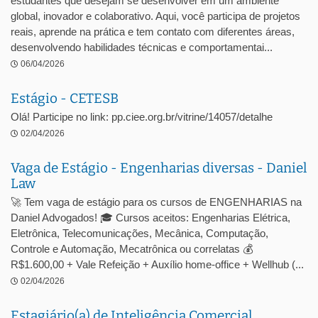
estudantes que desejam se desenvolver em um ambiente
global, inovador e colaborativo. Aqui, você participa de projetos
reais, aprende na prática e tem contato com diferentes áreas,
desenvolvendo habilidades técnicas e comportamentai...
06/04/2026
Estágio - CETESB
Olá! Participe no link: pp.ciee.org.br/vitrine/14057/detalhe
02/04/2026
Vaga de Estágio - Engenharias diversas - Daniel
Law
🚀 Tem vaga de estágio para os cursos de ENGENHARIAS na
Daniel Advogados! 🎓 Cursos aceitos: Engenharias Elétrica,
Eletrônica, Telecomunicações, Mecânica, Computação,
Controle e Automação, Mecatrônica ou correlatas 💰
R$1.600,00 + Vale Refeição + Auxílio home-office + Wellhub (...
02/04/2026
Estagiário(a) de Inteligência Comercial