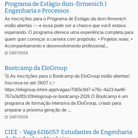
Programa de Estágio dsm-firmenich l
Engenharia e Processos
As inscrições para o Programa de Estágio da dsm-firmenich
estão abertas — e essa pode ser a chance que você estava
esperando. O programa oferece uma experiência completa para
quem quer começar a carreira com propósito. • Projetos reais; •
Acompanhamento e desenvolvimento profissional...
23/07/2026
Bootcamp da EloGroup
🚀 As inscrições para o Bootcamp da EloGroup estão abertas!
Inscreva-se até 26/07 👉
https://elogroup.inhire.app/vagas/70b5c8d7-e76c-4a23-ba46-
767a3a9f2c69/elogroup-or-bootcamp-2026 O Bootcamp é um
programa de formação intensiva da EloGroup, criado para
preparar a próxima geração de ...
10/07/2026
CIEE - Vaga 6116057: Estudantes de Engenharia