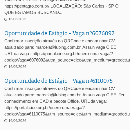
https://pentagro.com.br/ LOCALIZAÇÃO: São Carlos - SP O
QUE ESTAMOS BUSCAND...
16/06/2026
Oportunidade de Estágio - Vaga nº6076092
Confirmar inscrição através do QRCode e encaminhar CV
atualizado para: marcela@lubing.com.br. Assun vaga CIEE.
URL da vaga : https://portal.ciee.org.br/quero-uma-vaga/?
codigoVaga=6076092&utm_source=ciee&utm_medium=qrcode&u
16/06/2026
Oportunidade de Estágio - Vaga nº6110075
Confirmar inscrição através do QRCode e encaminhar CV
atualizado para: marcela@lubing.com.br. Assun vaga CIEE. Ter
conhecimento em CAD e pacote Office. URL da vaga:
https://portal.ciee.org.br/quero-uma-vaga/?
codigoVaga=6110075&utm_source=ciee&utm_medium=qrcode&ut
16/06/2026