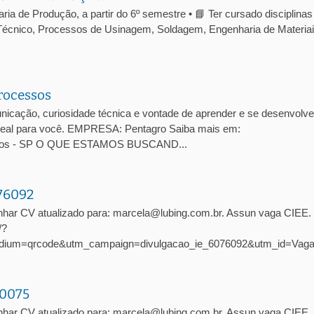
a de Produção, a partir do 6º semestre • 📘 Ter cursado disciplinas
écnico, Processos de Usinagem, Soldagem, Engenharia de Materiai
rocessos
cação, curiosidade técnica e vontade de aprender e se desenvolve
 ideal para você. EMPRESA: Pentagro Saiba mais em:
arlos - SP O QUE ESTAMOS BUSCAND...
076092
nhar CV atualizado para: marcela@lubing.com.br. Assun vaga CIEE
/?
dium=qrcode&utm_campaign=divulgacao_ie_6076092&utm_id=Vag
10075
har CV atualizado para: marcela@lubing.com.br. Assun vaga CIEE. 