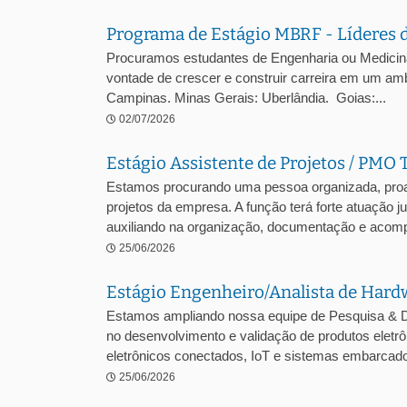
Programa de Estágio MBRF - Líderes 
Procuramos estudantes de Engenharia ou Medicina V
vontade de crescer e construir carreira em um amb
Campinas. Minas Gerais: Uberlândia. Goias:...
02/07/2026
Estágio Assistente de Projetos / PMO 
Estamos procurando uma pessoa organizada, proa
projetos da empresa. A função terá forte atuação 
auxiliando na organização, documentação e acomp
25/06/2026
Estágio Engenheiro/Analista de Hard
Estamos ampliando nossa equipe de Pesquisa & D
no desenvolvimento e validação de produtos ele
eletrônicos conectados, IoT e sistemas embarcados
25/06/2026