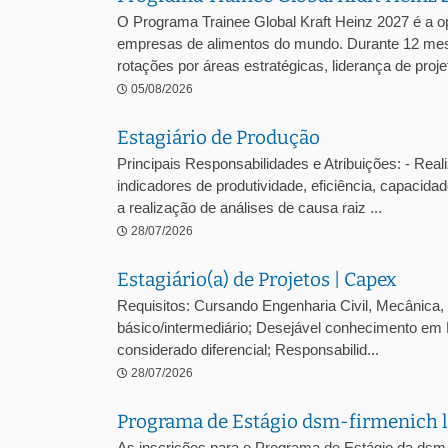
O Programa Trainee Global Kraft Heinz 2027 é a o
empresas de alimentos do mundo. Durante 12 mes
rotações por áreas estratégicas, liderança de projet
05/08/2026
Estagiário de Produção
Principais Responsabilidades e Atribuições: - Reali
indicadores de produtividade, eficiência, capacidad
a realização de análises de causa raiz ...
28/07/2026
Estagiário(a) de Projetos | Capex
Requisitos: Cursando Engenharia Civil, Mecânica, E
básico/intermediário; Desejável conhecimento em 
considerado diferencial; Responsabilid...
28/07/2026
Programa de Estágio dsm-firmenich l
As inscrições para o Programa de Estágio da dsm