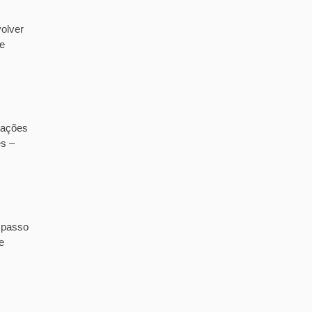
olver
de
tações
es –
 passo
e