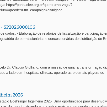
: https://portal.ciee.org.br/quero-uma-vaga/?
ium=qrcode&utm_campaign=divulgaca...
a - SP2026000106
de dados; - Elaboração de relatórios de fiscalização e participação 
atório de permissionárias e concessionárias de distribuição de En
lo Dr. Claudio Giulliano, com a missão de guiar a transformação dig
lado a lado com hospitais, clínicas, operadoras e demais players do
elheim 2026
stágio Boehringer Ingelheim 2026! Uma oportunidade para desenvolv
cas do mundo, atuando em projetos reais e aprendendo com profiss