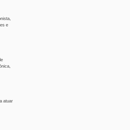
nista,
tes e
de
ônica,
a atuar