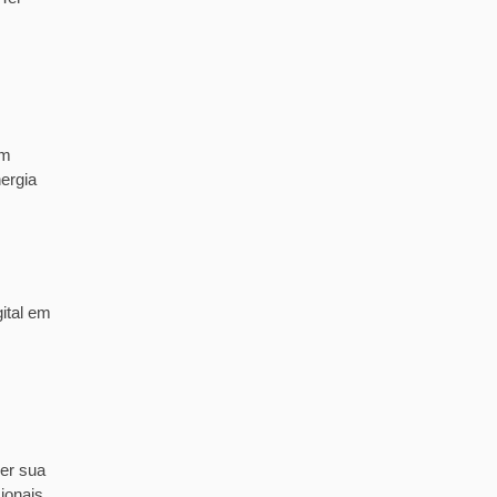
em
ergia
ital em
er sua
ionais