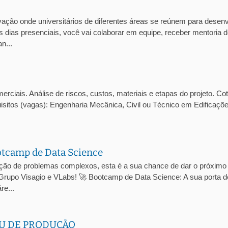
ção onde universitários de diferentes áreas se reúnem para desenv
 dias presenciais, você vai colaborar em equipe, receber mentoria 
n...
ciais. Análise de riscos, custos, materiais e etapas do projeto. Co
isitos (vagas): Engenharia Mecânica, Civil ou Técnico em Edificaçõ
otcamp de Data Science
ução de problemas complexos, esta é a sua chance de dar o próximo
 Grupo Visagio e VLabs! 🚀 Bootcamp de Data Science: A sua porta d
re...
U DE PRODUÇÃO