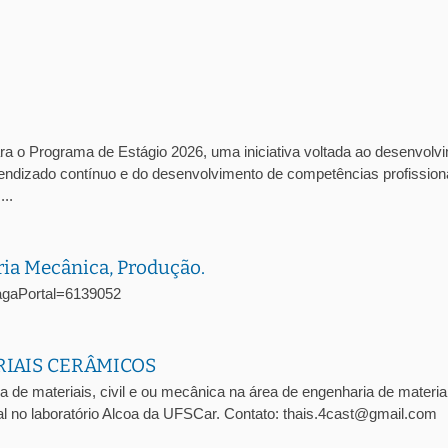
ra o Programa de Estágio 2026, uma iniciativa voltada ao desenvolv
prendizado contínuo e do desenvolvimento de competências profission
..
ria Mecânica, Produção.
oVagaPortal=6139052
RIAIS CERÂMICOS
a de materiais, civil e ou mecânica na área de engenharia de materia
l no laboratório Alcoa da UFSCar. Contato: thais.4cast@gmail.com