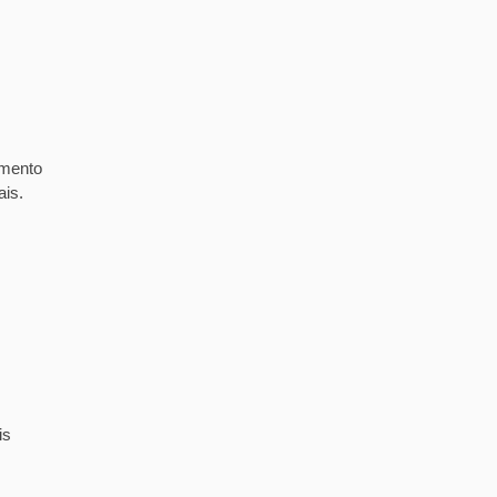
imento
ais.
is