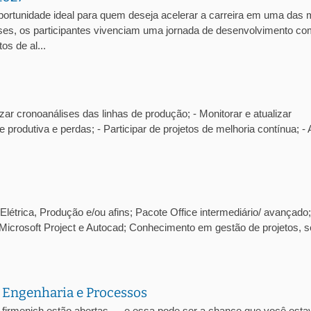
portunidade ideal para quem deseja acelerar a carreira em uma das 
es, os participantes vivenciam uma jornada de desenvolvimento co
os de al...
zar cronoanálises das linhas de produção; - Monitorar e atualizar
e produtiva e perdas; - Participar de projetos de melhoria contínua; - 
létrica, Produção e/ou afins; Pacote Office intermediário/ avançado;
Microsoft Project e Autocad; Conhecimento em gestão de projetos, s
 Engenharia e Processos
-firmenich estão abertas — e essa pode ser a chance que você esta