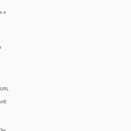
s e
r
. URL
asIE
Ter