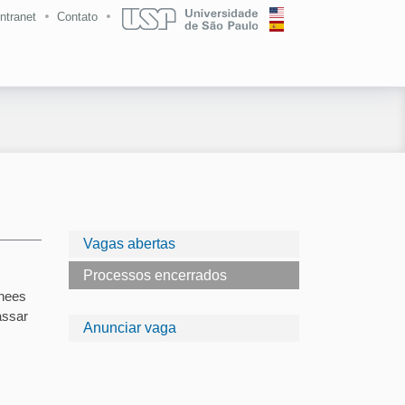
Intranet
Contato
Vagas abertas
Processos encerrados
inees
assar
Anunciar vaga