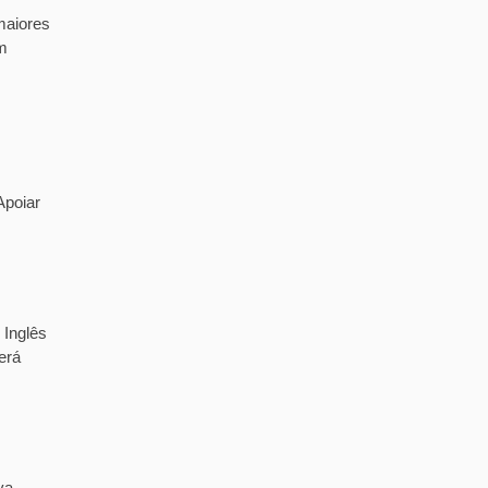
maiores
m
Apoiar
 Inglês
erá
va