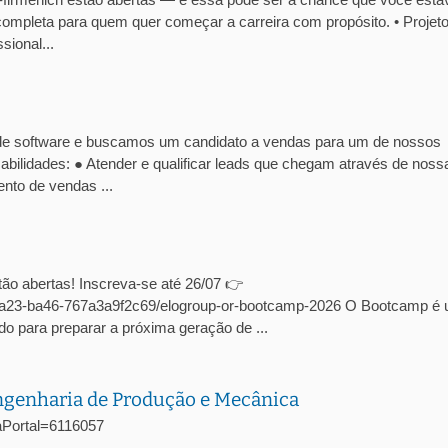
ompleta para quem quer começar a carreira com propósito. • Projet
ional...
de software e buscamos um candidato a vendas para um de nossos
abilidades: ● Atender e qualificar leads que chegam através de noss
nto de vendas ...
ão abertas! Inscreva-se até 26/07 👉
c-4a23-ba46-767a3a9f2c69/elogroup-or-bootcamp-2026 O Bootcamp é
o para preparar a próxima geração de ...
Engenharia de Produção e Mecânica
agaPortal=6116057