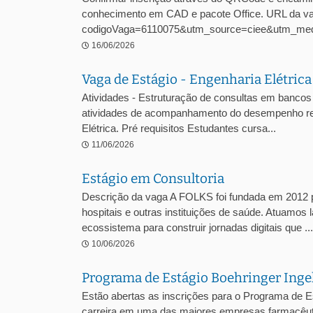
conhecimento em CAD e pacote Office. URL da vaga
codigoVaga=6110075&utm_source=ciee&utm_med
16/06/2026
Vaga de Estágio - Engenharia Elétric
Atividades - Estruturação de consultas em bancos 
atividades de acompanhamento do desempenho regul
Elétrica. Pré requisitos Estudantes cursa...
11/06/2026
Estágio em Consultoria
Descrição da vaga A FOLKS foi fundada em 2012 pe
hospitais e outras instituições de saúde. Atuamos 
ecossistema para construir jornadas digitais que ...
10/06/2026
Programa de Estágio Boehringer Ing
Estão abertas as inscrições para o Programa de E
carreira em uma das maiores empresas farmacêuti