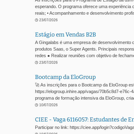
esperando. O programa oferece uma experiência c
reais; • Acompanhamento e desenvolvimento profiss
23/07/2026
Estágio em Vendas B2B
A Gingalabs é uma empresa de desenvolvimento 
produtos Saas, o Super Agents. Principais respons
redes ● Realizar reuniões com objetivo de fechame
23/07/2026
Bootcamp da EloGroup
🚀 As inscrições para o Bootcamp da EloGroup est
https://elogroup.inhire.app/vagas/70b5c8d7-e76
programa de formação intensiva da EloGroup, criad
10/07/2026
CIEE - Vaga 6116057: Estudantes de 
Participar no link: https://ciee.app/login?codigoV