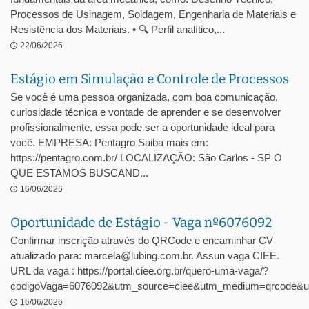
Processos de Usinagem, Soldagem, Engenharia de Materiais e
Resistência dos Materiais. • 🔍 Perfil analítico,...
22/06/2026
Estágio em Simulação e Controle de Processos
Se você é uma pessoa organizada, com boa comunicação,
curiosidade técnica e vontade de aprender e se desenvolver
profissionalmente, essa pode ser a oportunidade ideal para
você. EMPRESA: Pentagro Saiba mais em:
https://pentagro.com.br/ LOCALIZAÇÃO: São Carlos - SP O
QUE ESTAMOS BUSCAND...
16/06/2026
Oportunidade de Estágio - Vaga nº6076092
Confirmar inscrição através do QRCode e encaminhar CV
atualizado para: marcela@lubing.com.br. Assun vaga CIEE.
URL da vaga : https://portal.ciee.org.br/quero-uma-vaga/?
codigoVaga=6076092&utm_source=ciee&utm_medium=qrcode&u
16/06/2026