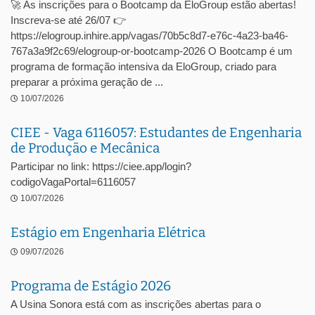
🚀 As inscrições para o Bootcamp da EloGroup estão abertas!
Inscreva-se até 26/07 👉
https://elogroup.inhire.app/vagas/70b5c8d7-e76c-4a23-ba46-
767a3a9f2c69/elogroup-or-bootcamp-2026 O Bootcamp é um
programa de formação intensiva da EloGroup, criado para
preparar a próxima geração de ...
10/07/2026
CIEE - Vaga 6116057: Estudantes de Engenharia
de Produção e Mecânica
Participar no link: https://ciee.app/login?
codigoVagaPortal=6116057
10/07/2026
Estágio em Engenharia Elétrica
09/07/2026
Programa de Estágio 2026
A Usina Sonora está com as inscrições abertas para o