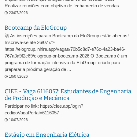
Realizar reuniões com objetivo de fechamento de vendas ...
23/07/2026
Bootcamp da EloGroup
🚀 As inscrições para o Bootcamp da EloGroup estão abertas!
Inscreva-se até 26/07 👉
https://elogroup.inhire.app/vagas/70b5c8d7-e76c-4a23-ba46-
767a3a9f2c69/elogroup-or-bootcamp-2026 O Bootcamp é um
programa de formação intensiva da EloGroup, criado para
preparar a próxima geração de ...
10/07/2026
CIEE - Vaga 6116057: Estudantes de Engenharia
de Produção e Mecânica
Participar no link: https://ciee.app/login?
codigoVagaPortal=6116057
10/07/2026
Estágio em Engenharia Elétrica