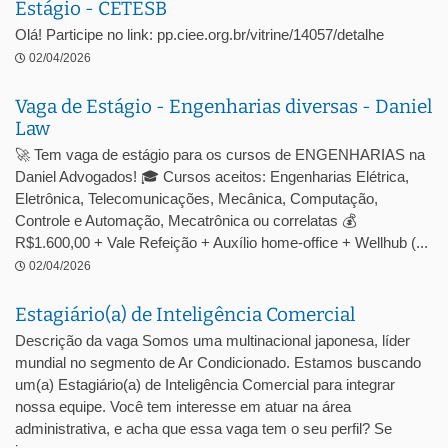
Estágio - CETESB
Olá! Participe no link: pp.ciee.org.br/vitrine/14057/detalhe
02/04/2026
Vaga de Estágio - Engenharias diversas - Daniel
Law
🚀 Tem vaga de estágio para os cursos de ENGENHARIAS na
Daniel Advogados! 🎓 Cursos aceitos: Engenharias Elétrica,
Eletrônica, Telecomunicações, Mecânica, Computação,
Controle e Automação, Mecatrônica ou correlatas 💰
R$1.600,00 + Vale Refeição + Auxílio home-office + Wellhub (...
02/04/2026
Estagiário(a) de Inteligência Comercial
Descrição da vaga Somos uma multinacional japonesa, líder
mundial no segmento de Ar Condicionado. Estamos buscando
um(a) Estagiário(a) de Inteligência Comercial para integrar
nossa equipe. Você tem interesse em atuar na área
administrativa, e acha que essa vaga tem o seu perfil? Se