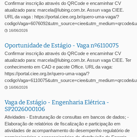
Confirmar inscrição através do QRCode e encaminhar CV
atualizado para: marcela@lubing.com.br. Assun vaga CIEE.
URL da vaga : https://portal.ciee.org.br/quero-uma-vaga/?
codigoVaga=6076092&utm_source=ciee&utm_medium=qrcode&u
16/06/2026
Oportunidade de Estágio - Vaga nº6110075
Confirmar inscrição através do QRCode e encaminhar CV
atualizado para: marcela@lubing.com.br. Assun vaga CIEE. Ter
conhecimento em CAD e pacote Office. URL da vaga:
https://portal.ciee.org.br/quero-uma-vaga/?
codigoVaga=6110075&utm_source=ciee&utm_medium=qrcode&ut
16/06/2026
Vaga de Estágio - Engenharia Elétrica -
SP2026000106
Atividades - Estruturação de consultas em bancos de dados; -
Elaboração de relatórios de fiscalização e participação em
atividades de acompanhamento do desempenho regulatório de