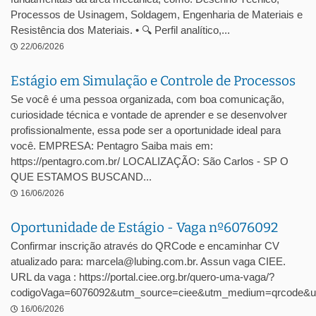
Processos de Usinagem, Soldagem, Engenharia de Materiais e
Resistência dos Materiais. • 🔍 Perfil analítico,...
22/06/2026
Estágio em Simulação e Controle de Processos
Se você é uma pessoa organizada, com boa comunicação,
curiosidade técnica e vontade de aprender e se desenvolver
profissionalmente, essa pode ser a oportunidade ideal para
você. EMPRESA: Pentagro Saiba mais em:
https://pentagro.com.br/ LOCALIZAÇÃO: São Carlos - SP O
QUE ESTAMOS BUSCAND...
16/06/2026
Oportunidade de Estágio - Vaga nº6076092
Confirmar inscrição através do QRCode e encaminhar CV
atualizado para: marcela@lubing.com.br. Assun vaga CIEE.
URL da vaga : https://portal.ciee.org.br/quero-uma-vaga/?
codigoVaga=6076092&utm_source=ciee&utm_medium=qrcode&u
16/06/2026