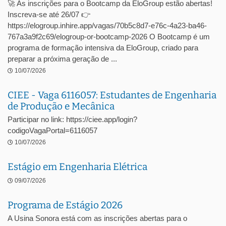
🚀 As inscrições para o Bootcamp da EloGroup estão abertas!
Inscreva-se até 26/07 👉
https://elogroup.inhire.app/vagas/70b5c8d7-e76c-4a23-ba46-
767a3a9f2c69/elogroup-or-bootcamp-2026 O Bootcamp é um
programa de formação intensiva da EloGroup, criado para
preparar a próxima geração de ...
10/07/2026
CIEE - Vaga 6116057: Estudantes de Engenharia
de Produção e Mecânica
Participar no link: https://ciee.app/login?
codigoVagaPortal=6116057
10/07/2026
Estágio em Engenharia Elétrica
09/07/2026
Programa de Estágio 2026
A Usina Sonora está com as inscrições abertas para o