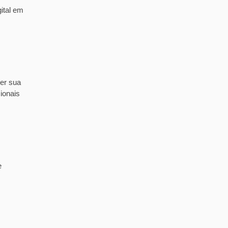
ital em
er sua
ionais
e