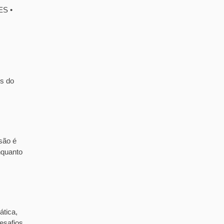
ES •
is do
são é
nquanto
ática,
esafios