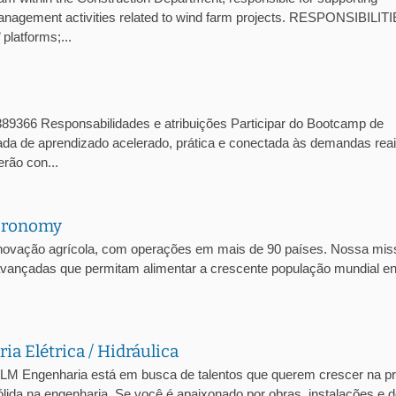
management activities related to wind farm projects. RESPONSIBILITI
platforms;...
1389366 Responsabilidades e atribuições Participar do Bootcamp de
nada de aprendizado acelerado, prática e conectada às demandas rea
rão con...
Agronomy
inovação agrícola, com operações em mais de 90 países. Nossa mis
s avançadas que permitam alimentar a crescente população mundial e
a Elétrica / Hidráulica
HLM Engenharia está em busca de talentos que querem crescer na pr
ida na engenharia. Se você é apaixonado por obras, instalações e d