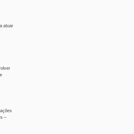
a atuar
olver
de
tações
es –