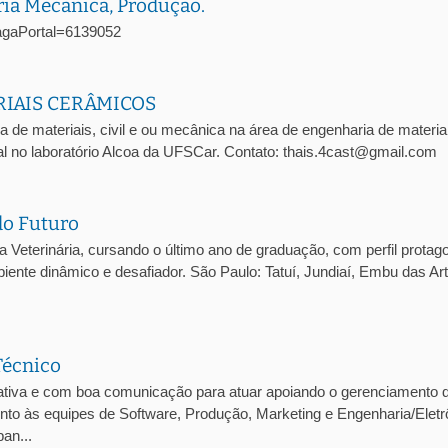
ria Mecânica, Produção.
oVagaPortal=6139052
RIAIS CERÂMICOS
a de materiais, civil e ou mecânica na área de engenharia de materia
l no laboratório Alcoa da UFSCar. Contato: thais.4cast@gmail.com
do Futuro
eterinária, cursando o último ano de graduação, com perfil protago
iente dinâmico e desafiador. São Paulo: Tatuí, Jundiaí, Embu das Ar
Técnico
tiva e com boa comunicação para atuar apoiando o gerenciamento 
junto às equipes de Software, Produção, Marketing e Engenharia/Eletr
an...