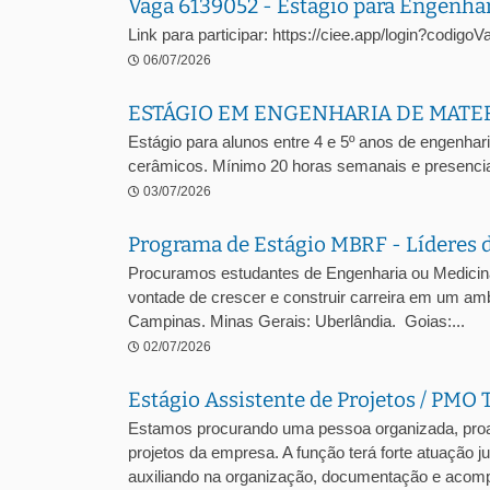
Vaga 6139052 - Estágio para Engenha
Link para participar: https://ciee.app/login?codig
06/07/2026
ESTÁGIO EM ENGENHARIA DE MATE
Estágio para alunos entre 4 e 5º anos de engenhari
cerâmicos. Mínimo 20 horas semanais e presencia
03/07/2026
Programa de Estágio MBRF - Líderes 
Procuramos estudantes de Engenharia ou Medicina V
vontade de crescer e construir carreira em um amb
Campinas. Minas Gerais: Uberlândia. Goias:...
02/07/2026
Estágio Assistente de Projetos / PMO 
Estamos procurando uma pessoa organizada, proa
projetos da empresa. A função terá forte atuação 
auxiliando na organização, documentação e acomp