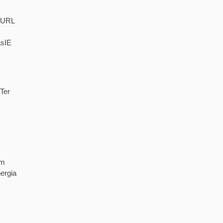
. URL
asIE
Ter
em
ergia