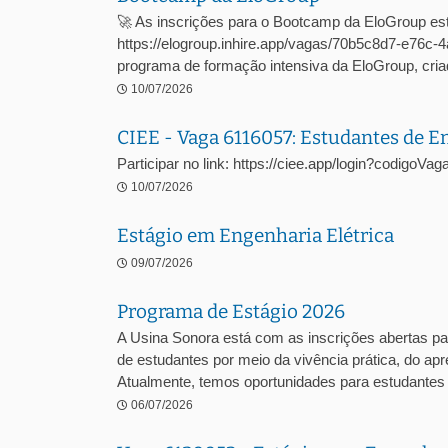
🚀 As inscrições para o Bootcamp da EloGroup est
https://elogroup.inhire.app/vagas/70b5c8d7-e76
programa de formação intensiva da EloGroup, criad
10/07/2026
CIEE - Vaga 6116057: Estudantes de 
Participar no link: https://ciee.app/login?codigoV
10/07/2026
Estágio em Engenharia Elétrica
09/07/2026
Programa de Estágio 2026
A Usina Sonora está com as inscrições abertas pa
de estudantes por meio da vivência prática, do a
Atualmente, temos oportunidades para estudantes .
06/07/2026