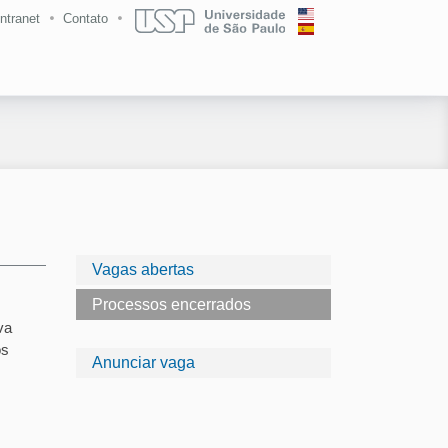
Intranet
Contato
Vagas abertas
Processos encerrados
va
os
Anunciar vaga