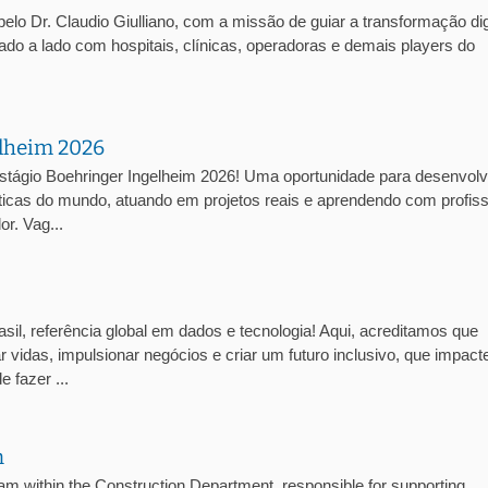
lo Dr. Claudio Giulliano, com a missão de guiar a transformação dig
lado a lado com hospitais, clínicas, operadoras e demais players do
elheim 2026
stágio Boehringer Ingelheim 2026! Uma oportunidade para desenvolv
cas do mundo, atuando em projetos reais e aprendendo com profiss
r. Vag...
sil, referência global em dados e tecnologia! Aqui, acreditamos que
 vidas, impulsionar negócios e criar um futuro inclusivo, que impact
 fazer ...
n
ithin the Construction Department, responsible for supporting