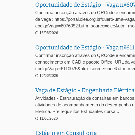
Oportunidade de Estágio - Vaga nº6
Confirmar inscrição através do QRCode e encami
da vaga : https://portal.ciee.org.br/quero-uma-vaga
codigoVaga=6076092&utm_source=ciee&utm_me
16/06/2026
Oportunidade de Estágio - Vaga nº61
Confirmar inscrição através do QRCode e encamin
conhecimento em CAD e pacote Office. URL da vaga
codigoVaga=6110075&utm_source=ciee&utm_med
16/06/2026
Vaga de Estágio - Engenharia Elétric
Atividades - Estruturação de consultas em bancos 
atividades de acompanhamento do desempenho regul
Elétrica. Pré requisitos Estudantes cursa...
11/06/2026
Estágio em Consultoria