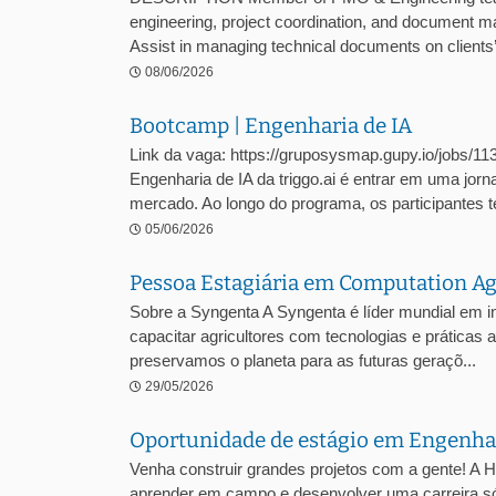
engineering, project coordination, and document 
Assist in managing technical documents on clients’ 
08/06/2026
Bootcamp | Engenharia de IA
Link da vaga: https://gruposysmap.gupy.io/jobs/1
Engenharia de IA da triggo.ai é entrar em uma jor
mercado. Ao longo do programa, os participantes te
05/06/2026
Pessoa Estagiária em Computation 
Sobre a Syngenta A Syngenta é líder mundial em 
capacitar agricultores com tecnologias e prática
preservamos o planeta para as futuras geraçõ...
29/05/2026
Oportunidade de estágio em Engenhari
Venha construir grandes projetos com a gente! A 
aprender em campo e desenvolver uma carreira sól