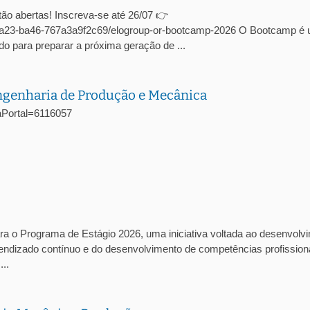
ão abertas! Inscreva-se até 26/07 👉
c-4a23-ba46-767a3a9f2c69/elogroup-or-bootcamp-2026 O Bootcamp é
o para preparar a próxima geração de ...
Engenharia de Produção e Mecânica
agaPortal=6116057
ra o Programa de Estágio 2026, uma iniciativa voltada ao desenvolv
prendizado contínuo e do desenvolvimento de competências profission
..