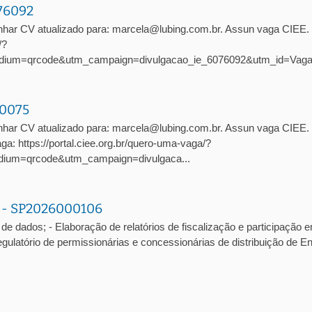
076092
nhar CV atualizado para: marcela@lubing.com.br. Assun vaga CIEE
/?
dium=qrcode&utm_campaign=divulgacao_ie_6076092&utm_id=Vag
10075
har CV atualizado para: marcela@lubing.com.br. Assun vaga CIEE. 
: https://portal.ciee.org.br/quero-uma-vaga/?
ium=qrcode&utm_campaign=divulgaca...
a - SP2026000106
de dados; - Elaboração de relatórios de fiscalização e participação 
atório de permissionárias e concessionárias de distribuição de En