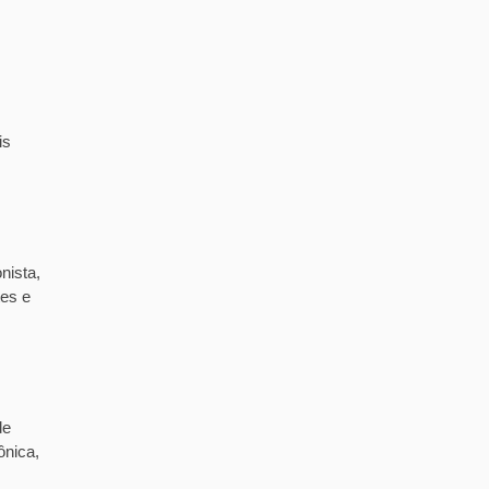
is
nista,
tes e
de
ônica,