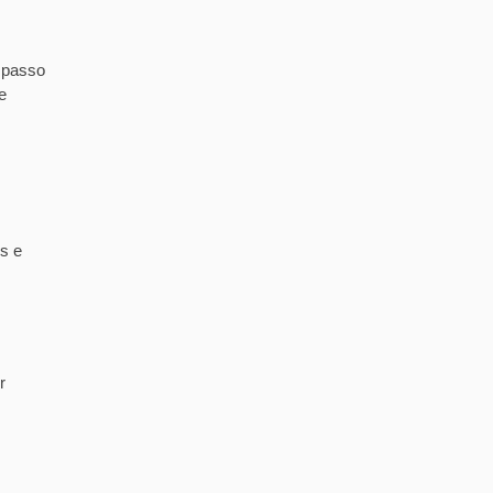
 passo
e
s e
r