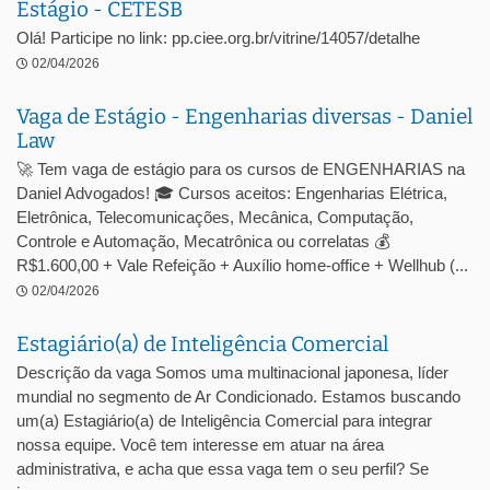
Estágio - CETESB
Olá! Participe no link: pp.ciee.org.br/vitrine/14057/detalhe
02/04/2026
Vaga de Estágio - Engenharias diversas - Daniel
Law
🚀 Tem vaga de estágio para os cursos de ENGENHARIAS na
Daniel Advogados! 🎓 Cursos aceitos: Engenharias Elétrica,
Eletrônica, Telecomunicações, Mecânica, Computação,
Controle e Automação, Mecatrônica ou correlatas 💰
R$1.600,00 + Vale Refeição + Auxílio home-office + Wellhub (...
02/04/2026
Estagiário(a) de Inteligência Comercial
Descrição da vaga Somos uma multinacional japonesa, líder
mundial no segmento de Ar Condicionado. Estamos buscando
um(a) Estagiário(a) de Inteligência Comercial para integrar
nossa equipe. Você tem interesse em atuar na área
administrativa, e acha que essa vaga tem o seu perfil? Se