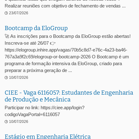
Realizar reuniões com objetivo de fechamento de vendas ...
23/07/2026
Bootcamp da EloGroup
🚀 As inscrições para o Bootcamp da EloGroup estão abertas!
Inscreva-se até 26/07 👉
https://elogroup.inhire.app/vagas/70b5c8d7-e76c-4a23-ba46-
767a3a9f2c69/elogroup-or-bootcamp-2026 O Bootcamp é um
programa de formação intensiva da EloGroup, criado para
preparar a próxima geração de ...
10/07/2026
CIEE - Vaga 6116057: Estudantes de Engenharia
de Produção e Mecânica
Participar no link: https://ciee.app/login?
codigoVagaPortal=6116057
10/07/2026
Estágio em Engenharia Elétrica