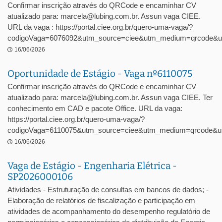
Confirmar inscrição através do QRCode e encaminhar CV
atualizado para: marcela@lubing.com.br. Assun vaga CIEE.
URL da vaga : https://portal.ciee.org.br/quero-uma-vaga/?
codigoVaga=6076092&utm_source=ciee&utm_medium=qrcode&u
16/06/2026
Oportunidade de Estágio - Vaga nº6110075
Confirmar inscrição através do QRCode e encaminhar CV
atualizado para: marcela@lubing.com.br. Assun vaga CIEE. Ter
conhecimento em CAD e pacote Office. URL da vaga:
https://portal.ciee.org.br/quero-uma-vaga/?
codigoVaga=6110075&utm_source=ciee&utm_medium=qrcode&ut
16/06/2026
Vaga de Estágio - Engenharia Elétrica -
SP2026000106
Atividades - Estruturação de consultas em bancos de dados; -
Elaboração de relatórios de fiscalização e participação em
atividades de acompanhamento do desempenho regulatório de