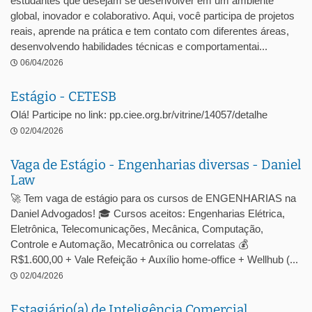
estudantes que desejam se desenvolver em um ambiente
global, inovador e colaborativo. Aqui, você participa de projetos
reais, aprende na prática e tem contato com diferentes áreas,
desenvolvendo habilidades técnicas e comportamentai...
06/04/2026
Estágio - CETESB
Olá! Participe no link: pp.ciee.org.br/vitrine/14057/detalhe
02/04/2026
Vaga de Estágio - Engenharias diversas - Daniel
Law
🚀 Tem vaga de estágio para os cursos de ENGENHARIAS na
Daniel Advogados! 🎓 Cursos aceitos: Engenharias Elétrica,
Eletrônica, Telecomunicações, Mecânica, Computação,
Controle e Automação, Mecatrônica ou correlatas 💰
R$1.600,00 + Vale Refeição + Auxílio home-office + Wellhub (...
02/04/2026
Estagiário(a) de Inteligência Comercial