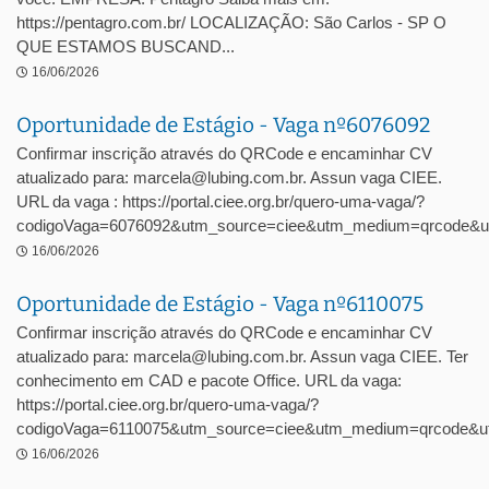
https://pentagro.com.br/ LOCALIZAÇÃO: São Carlos - SP O
QUE ESTAMOS BUSCAND...
16/06/2026
Oportunidade de Estágio - Vaga nº6076092
Confirmar inscrição através do QRCode e encaminhar CV
atualizado para: marcela@lubing.com.br. Assun vaga CIEE.
URL da vaga : https://portal.ciee.org.br/quero-uma-vaga/?
codigoVaga=6076092&utm_source=ciee&utm_medium=qrcode&u
16/06/2026
Oportunidade de Estágio - Vaga nº6110075
Confirmar inscrição através do QRCode e encaminhar CV
atualizado para: marcela@lubing.com.br. Assun vaga CIEE. Ter
conhecimento em CAD e pacote Office. URL da vaga:
https://portal.ciee.org.br/quero-uma-vaga/?
codigoVaga=6110075&utm_source=ciee&utm_medium=qrcode&ut
16/06/2026