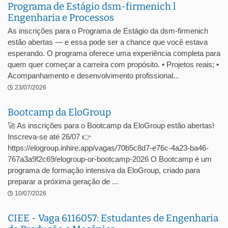
Programa de Estágio dsm-firmenich l
Engenharia e Processos
As inscrições para o Programa de Estágio da dsm-firmenich
estão abertas — e essa pode ser a chance que você estava
esperando. O programa oferece uma experiência completa para
quem quer começar a carreira com propósito. • Projetos reais; •
Acompanhamento e desenvolvimento profissional...
23/07/2026
Bootcamp da EloGroup
🚀 As inscrições para o Bootcamp da EloGroup estão abertas!
Inscreva-se até 26/07 👉
https://elogroup.inhire.app/vagas/70b5c8d7-e76c-4a23-ba46-
767a3a9f2c69/elogroup-or-bootcamp-2026 O Bootcamp é um
programa de formação intensiva da EloGroup, criado para
preparar a próxima geração de ...
10/07/2026
CIEE - Vaga 6116057: Estudantes de Engenharia