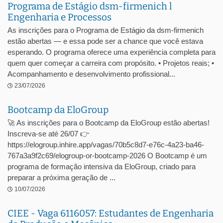
Programa de Estágio dsm-firmenich l
Engenharia e Processos
As inscrições para o Programa de Estágio da dsm-firmenich
estão abertas — e essa pode ser a chance que você estava
esperando. O programa oferece uma experiência completa para
quem quer começar a carreira com propósito. • Projetos reais; •
Acompanhamento e desenvolvimento profissional...
23/07/2026
Bootcamp da EloGroup
🚀 As inscrições para o Bootcamp da EloGroup estão abertas!
Inscreva-se até 26/07 👉
https://elogroup.inhire.app/vagas/70b5c8d7-e76c-4a23-ba46-
767a3a9f2c69/elogroup-or-bootcamp-2026 O Bootcamp é um
programa de formação intensiva da EloGroup, criado para
preparar a próxima geração de ...
10/07/2026
CIEE - Vaga 6116057: Estudantes de Engenharia