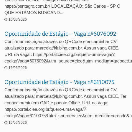
https://pentagro.com.br/ LOCALIZAÇÃO: São Carlos - SP O
QUE ESTAMOS BUSCAND...
16/06/2026
Oportunidade de Estágio - Vaga nº6076092
Confirmar inscrição através do QRCode e encaminhar CV
atualizado para: marcela@lubing.com.br. Assun vaga CIEE.
URL da vaga : https://portal.ciee.org.br/quero-uma-vaga/?
codigoVaga=6076092&utm_source=ciee&utm_medium=qrcode&u
16/06/2026
Oportunidade de Estágio - Vaga nº6110075
Confirmar inscrição através do QRCode e encaminhar CV
atualizado para: marcela@lubing.com.br. Assun vaga CIEE. Ter
conhecimento em CAD e pacote Office. URL da vaga:
https://portal.ciee.org.br/quero-uma-vaga/?
codigoVaga=6110075&utm_source=ciee&utm_medium=qrcode&ut
16/06/2026