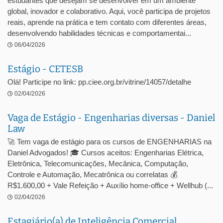
estudantes que desejam se desenvolver em um ambiente
global, inovador e colaborativo. Aqui, você participa de projetos
reais, aprende na prática e tem contato com diferentes áreas,
desenvolvendo habilidades técnicas e comportamentai...
06/04/2026
Estágio - CETESB
Olá! Participe no link: pp.ciee.org.br/vitrine/14057/detalhe
02/04/2026
Vaga de Estágio - Engenharias diversas - Daniel
Law
🚀 Tem vaga de estágio para os cursos de ENGENHARIAS na
Daniel Advogados! 🎓 Cursos aceitos: Engenharias Elétrica,
Eletrônica, Telecomunicações, Mecânica, Computação,
Controle e Automação, Mecatrônica ou correlatas 💰
R$1.600,00 + Vale Refeição + Auxílio home-office + Wellhub (...
02/04/2026
Estagiário(a) de Inteligência Comercial