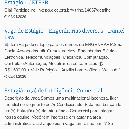
Estágio - CETESB
Olá! Participe no link: pp.ciee.org.br/vitrine/14057/detalhe
02/04/2026
Vaga de Estágio - Engenharias diversas - Daniel
Law
🚀 Tem vaga de estágio para os cursos de ENGENHARIAS na
Daniel Advogados! 🎓 Cursos aceitos: Engenharias Elétrica,
Eletrônica, Telecomunicações, Mecânica, Computação,
Controle e Automação, Mecatrônica ou correlatas 💰
R$1.600,00 + Vale Refeição + Auxílio home-office + Wellhub (...
02/04/2026
Estagiário(a) de Inteligência Comercial
Descrição da vaga Somos uma multinacional japonesa, líder
mundial no segmento de Ar Condicionado. Estamos buscando
um(a) Estagiário(a) de Inteligência Comercial para integrar
nossa equipe. Você tem interesse em atuar na área
administrativa, e acha que essa vaga tem o seu perfil? Se