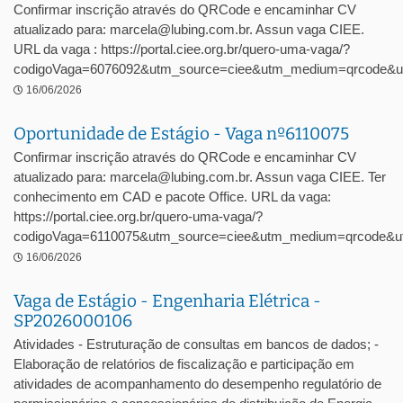
Confirmar inscrição através do QRCode e encaminhar CV
atualizado para: marcela@lubing.com.br. Assun vaga CIEE.
URL da vaga : https://portal.ciee.org.br/quero-uma-vaga/?
codigoVaga=6076092&utm_source=ciee&utm_medium=qrcode&u
16/06/2026
Oportunidade de Estágio - Vaga nº6110075
Confirmar inscrição através do QRCode e encaminhar CV
atualizado para: marcela@lubing.com.br. Assun vaga CIEE. Ter
conhecimento em CAD e pacote Office. URL da vaga:
https://portal.ciee.org.br/quero-uma-vaga/?
codigoVaga=6110075&utm_source=ciee&utm_medium=qrcode&ut
16/06/2026
Vaga de Estágio - Engenharia Elétrica -
SP2026000106
Atividades - Estruturação de consultas em bancos de dados; -
Elaboração de relatórios de fiscalização e participação em
atividades de acompanhamento do desempenho regulatório de