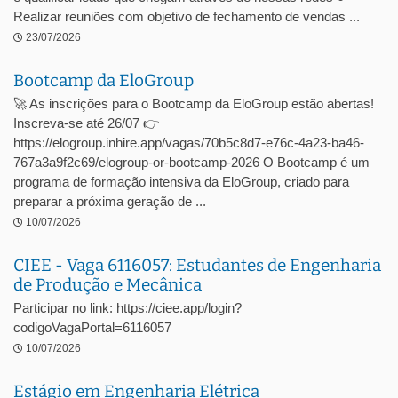
Realizar reuniões com objetivo de fechamento de vendas ...
23/07/2026
Bootcamp da EloGroup
🚀 As inscrições para o Bootcamp da EloGroup estão abertas!
Inscreva-se até 26/07 👉
https://elogroup.inhire.app/vagas/70b5c8d7-e76c-4a23-ba46-
767a3a9f2c69/elogroup-or-bootcamp-2026 O Bootcamp é um
programa de formação intensiva da EloGroup, criado para
preparar a próxima geração de ...
10/07/2026
CIEE - Vaga 6116057: Estudantes de Engenharia
de Produção e Mecânica
Participar no link: https://ciee.app/login?
codigoVagaPortal=6116057
10/07/2026
Estágio em Engenharia Elétrica