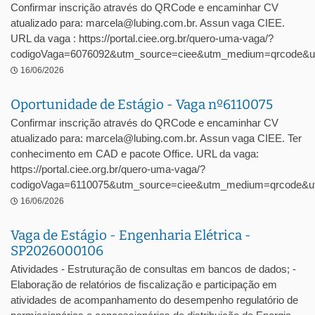
Confirmar inscrição através do QRCode e encaminhar CV
atualizado para: marcela@lubing.com.br. Assun vaga CIEE.
URL da vaga : https://portal.ciee.org.br/quero-uma-vaga/?
codigoVaga=6076092&utm_source=ciee&utm_medium=qrcode&u
16/06/2026
Oportunidade de Estágio - Vaga nº6110075
Confirmar inscrição através do QRCode e encaminhar CV
atualizado para: marcela@lubing.com.br. Assun vaga CIEE. Ter
conhecimento em CAD e pacote Office. URL da vaga:
https://portal.ciee.org.br/quero-uma-vaga/?
codigoVaga=6110075&utm_source=ciee&utm_medium=qrcode&ut
16/06/2026
Vaga de Estágio - Engenharia Elétrica -
SP2026000106
Atividades - Estruturação de consultas em bancos de dados; -
Elaboração de relatórios de fiscalização e participação em
atividades de acompanhamento do desempenho regulatório de