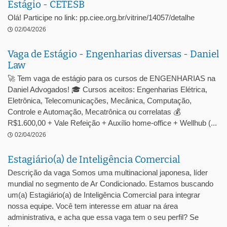
Estágio - CETESB
Olá! Participe no link: pp.ciee.org.br/vitrine/14057/detalhe
02/04/2026
Vaga de Estágio - Engenharias diversas - Daniel
Law
🚀 Tem vaga de estágio para os cursos de ENGENHARIAS na
Daniel Advogados! 🎓 Cursos aceitos: Engenharias Elétrica,
Eletrônica, Telecomunicações, Mecânica, Computação,
Controle e Automação, Mecatrônica ou correlatas 💰
R$1.600,00 + Vale Refeição + Auxílio home-office + Wellhub (...
02/04/2026
Estagiário(a) de Inteligência Comercial
Descrição da vaga Somos uma multinacional japonesa, líder
mundial no segmento de Ar Condicionado. Estamos buscando
um(a) Estagiário(a) de Inteligência Comercial para integrar
nossa equipe. Você tem interesse em atuar na área
administrativa, e acha que essa vaga tem o seu perfil? Se