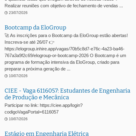
Realizar reuniões com objetivo de fechamento de vendas ...
23/07/2026
Bootcamp da EloGroup
🚀 As inscrições para o Bootcamp da EloGroup estão abertas!
Inscreva-se até 26/07 👉
https://elogroup.inhire.app/vagas/70b5c8d7-e76c-4a23-ba46-
767a3a9f2c69/elogroup-or-bootcamp-2026 O Bootcamp é um
programa de formação intensiva da EloGroup, criado para
preparar a próxima geração de ...
10/07/2026
CIEE - Vaga 6116057: Estudantes de Engenharia
de Produção e Mecânica
Participar no link: https://ciee.app/login?
codigoVagaPortal=6116057
10/07/2026
Estágio em Engenharia Elétrica