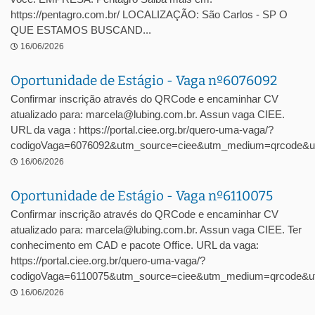
https://pentagro.com.br/ LOCALIZAÇÃO: São Carlos - SP O
QUE ESTAMOS BUSCAND...
16/06/2026
Oportunidade de Estágio - Vaga nº6076092
Confirmar inscrição através do QRCode e encaminhar CV
atualizado para: marcela@lubing.com.br. Assun vaga CIEE.
URL da vaga : https://portal.ciee.org.br/quero-uma-vaga/?
codigoVaga=6076092&utm_source=ciee&utm_medium=qrcode&u
16/06/2026
Oportunidade de Estágio - Vaga nº6110075
Confirmar inscrição através do QRCode e encaminhar CV
atualizado para: marcela@lubing.com.br. Assun vaga CIEE. Ter
conhecimento em CAD e pacote Office. URL da vaga:
https://portal.ciee.org.br/quero-uma-vaga/?
codigoVaga=6110075&utm_source=ciee&utm_medium=qrcode&ut
16/06/2026