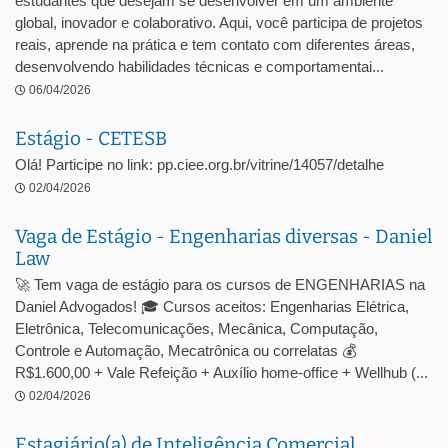
estudantes que desejam se desenvolver em um ambiente
global, inovador e colaborativo. Aqui, você participa de projetos
reais, aprende na prática e tem contato com diferentes áreas,
desenvolvendo habilidades técnicas e comportamentai...
06/04/2026
Estágio - CETESB
Olá! Participe no link: pp.ciee.org.br/vitrine/14057/detalhe
02/04/2026
Vaga de Estágio - Engenharias diversas - Daniel
Law
🚀 Tem vaga de estágio para os cursos de ENGENHARIAS na
Daniel Advogados! 🎓 Cursos aceitos: Engenharias Elétrica,
Eletrônica, Telecomunicações, Mecânica, Computação,
Controle e Automação, Mecatrônica ou correlatas 💰
R$1.600,00 + Vale Refeição + Auxílio home-office + Wellhub (...
02/04/2026
Estagiário(a) de Inteligência Comercial