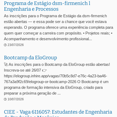
Programa de Estágio dsm-firmenich l
Engenharia e Processos
As inscrições para o Programa de Estágio da dsm-firmenich
estão abertas — e essa pode ser a chance que você estava
esperando. O programa oferece uma experiência completa para
quem quer começar a carreira com propósito. • Projetos reais; •
Acompanhamento e desenvolvimento profissional...
23/07/2026
Bootcamp da EloGroup
🚀 As inscrições para o Bootcamp da EloGroup estão abertas!
Inscreva-se até 26/07 👉
https://elogroup.inhire.app/vagas/70b5c8d7-e76c-4a23-ba46-
767a3a9f2c69/elogroup-or-bootcamp-2026 O Bootcamp é um
programa de formação intensiva da EloGroup, criado para
preparar a próxima geração de ...
10/07/2026
CIEE - Vaga 6116057: Estudantes de Engenharia