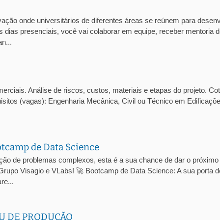
ção onde universitários de diferentes áreas se reúnem para desenv
 dias presenciais, você vai colaborar em equipe, receber mentoria 
n...
ciais. Análise de riscos, custos, materiais e etapas do projeto. Co
isitos (vagas): Engenharia Mecânica, Civil ou Técnico em Edificaçõ
otcamp de Data Science
ução de problemas complexos, esta é a sua chance de dar o próximo
 Grupo Visagio e VLabs! 🚀 Bootcamp de Data Science: A sua porta d
re...
U DE PRODUÇÃO