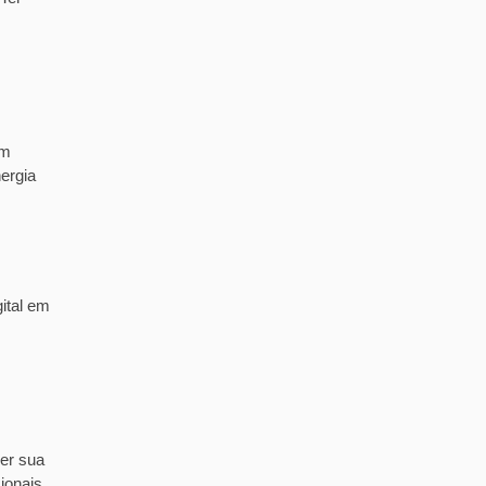
em
ergia
ital em
er sua
ionais