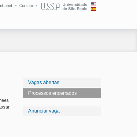
Intranet
Contato
Vagas abertas
Processos encerrados
inees
assar
Anunciar vaga