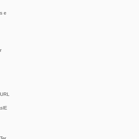
s e
r
. URL
asIE
Ter