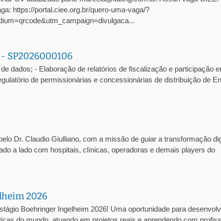
: https://portal.ciee.org.br/quero-uma-vaga/?
ium=qrcode&utm_campaign=divulgaca...
a - SP2026000106
de dados; - Elaboração de relatórios de fiscalização e participação 
atório de permissionárias e concessionárias de distribuição de En
lo Dr. Claudio Giulliano, com a missão de guiar a transformação dig
lado a lado com hospitais, clínicas, operadoras e demais players do
elheim 2026
stágio Boehringer Ingelheim 2026! Uma oportunidade para desenvolv
cas do mundo, atuando em projetos reais e aprendendo com profiss