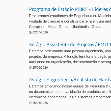
Programa de Estágio MBRF - Líderes 
Procuramos estudantes de Engenharia ou Medicina V
vontade de crescer e construir carreira em um amb
Campinas. Minas Gerais: Uberlândia. Goias:...
02/07/2026
Estágio Assistente de Projetos / PMO 
Estamos procurando uma pessoa organizada, proa
projetos da empresa. A função terá forte atuação 
auxiliando na organização, documentação e acomp
25/06/2026
Estágio Engenheiro/Analista de Hard
Estamos ampliando nossa equipe de Pesquisa & D
no desenvolvimento e validação de produtos ele
eletrônicos conectados, IoT e sistemas embarcados
25/06/2026