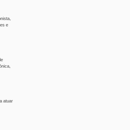
nista,
tes e
de
ônica,
a atuar