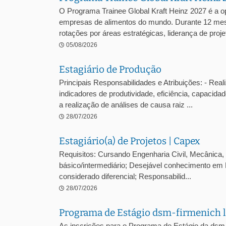
O Programa Trainee Global Kraft Heinz 2027 é a o
empresas de alimentos do mundo. Durante 12 mes
rotações por áreas estratégicas, liderança de projet
05/08/2026
Estagiário de Produção
Principais Responsabilidades e Atribuições: - Reali
indicadores de produtividade, eficiência, capacidad
a realização de análises de causa raiz ...
28/07/2026
Estagiário(a) de Projetos | Capex
Requisitos: Cursando Engenharia Civil, Mecânica, E
básico/intermediário; Desejável conhecimento em 
considerado diferencial; Responsabilid...
28/07/2026
Programa de Estágio dsm-firmenich l
As inscrições para o Programa de Estágio da dsm