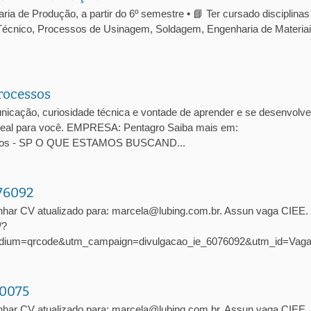
a de Produção, a partir do 6º semestre • 📘 Ter cursado disciplinas
écnico, Processos de Usinagem, Soldagem, Engenharia de Materiai
rocessos
cação, curiosidade técnica e vontade de aprender e se desenvolve
 ideal para você. EMPRESA: Pentagro Saiba mais em:
arlos - SP O QUE ESTAMOS BUSCAND...
076092
nhar CV atualizado para: marcela@lubing.com.br. Assun vaga CIEE
/?
dium=qrcode&utm_campaign=divulgacao_ie_6076092&utm_id=Vag
10075
har CV atualizado para: marcela@lubing.com.br. Assun vaga CIEE. 