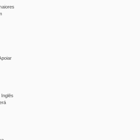
maiores
m
Apoiar
 Inglês
erá
va