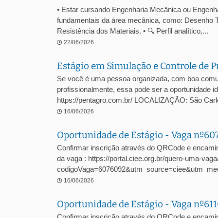
• Estar cursando Engenharia Mecânica ou Engenhari
fundamentais da área mecânica, como: Desenho T
Resistência dos Materiais. • 🔍 Perfil analítico,...
22/06/2026
Estágio em Simulação e Controle de P
Se você é uma pessoa organizada, com boa comuni
profissionalmente, essa pode ser a oportunidade
https://pentagro.com.br/ LOCALIZAÇÃO: São C
16/06/2026
Oportunidade de Estágio - Vaga nº6
Confirmar inscrição através do QRCode e encami
da vaga : https://portal.ciee.org.br/quero-uma-vaga
codigoVaga=6076092&utm_source=ciee&utm_me
16/06/2026
Oportunidade de Estágio - Vaga nº61
Confirmar inscrição através do QRCode e encamin