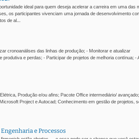
portunidade ideal para quem deseja acelerar a carreira em uma das 
es, os participantes vivenciam uma jornada de desenvolvimento co
os de al...
zar cronoanálises das linhas de produção; - Monitorar e atualizar
e produtiva e perdas; - Participar de projetos de melhoria contínua; - 
létrica, Produção e/ou afins; Pacote Office intermediário/ avançado;
Microsoft Project e Autocad; Conhecimento em gestão de projetos, s
 Engenharia e Processos
-firmenich estão abertas — e essa pode ser a chance que você esta