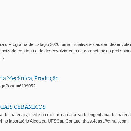
ra o Programa de Estágio 2026, uma iniciativa voltada ao desenvolv
prendizado contínuo e do desenvolvimento de competências profission
..
ria Mecânica, Produção.
oVagaPortal=6139052
RIAIS CERÂMICOS
a de materiais, civil e ou mecânica na área de engenharia de materia
l no laboratório Alcoa da UFSCar. Contato: thais.4cast@gmail.com