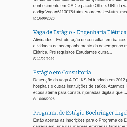
conhecimento em CAD e pacote Office. URL da vaga
codigoVaga=6110075&utm_source=ciee&utm_med
16/06/2026
Vaga de Estágio - Engenharia Elétric
Atividades - Estruturação de consultas em bancos 
atividades de acompanhamento do desempenho regul
Elétrica. Pré requisitos Estudantes cursa...
11/06/2026
Estágio em Consultoria
Descrição da vaga A FOLKS foi fundada em 2012 pe
hospitais e outras instituições de saúde. Atuamos 
ecossistema para construir jornadas digitais que ...
10/06/2026
Programa de Estágio Boehringer Ing
Estão abertas as inscrições para o Programa de E
carreira em uma das maiores empresas farmacêuti