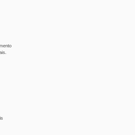
imento
ais.
is