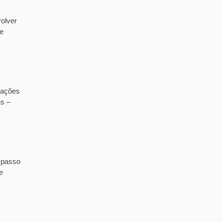
olver
de
tações
es –
 passo
e