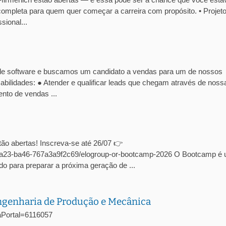
ompleta para quem quer começar a carreira com propósito. • Projet
ional...
de software e buscamos um candidato a vendas para um de nossos
abilidades: ● Atender e qualificar leads que chegam através de noss
nto de vendas ...
ão abertas! Inscreva-se até 26/07 👉
c-4a23-ba46-767a3a9f2c69/elogroup-or-bootcamp-2026 O Bootcamp é
o para preparar a próxima geração de ...
Engenharia de Produção e Mecânica
agaPortal=6116057