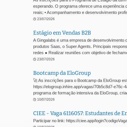
esperando. O programa oferece uma experiência c
reais; • Acompanhamento e desenvolvimento profiss
23/07/2026
Estágio em Vendas B2B
A Gingalabs é uma empresa de desenvolvimento 
produtos Saas, o Super Agents. Principais respons
redes ● Realizar reuniões com objetivo de fechame
23/07/2026
Bootcamp da EloGroup
🚀 As inscrições para o Bootcamp da EloGroup est
https://elogroup.inhire.app/vagas/70b5c8d7-e76
programa de formação intensiva da EloGroup, criad
10/07/2026
CIEE - Vaga 6116057: Estudantes de 
Participar no link: https://ciee.app/login?codigoV