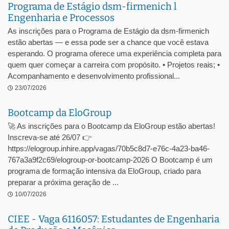
Programa de Estágio dsm-firmenich l
Engenharia e Processos
As inscrições para o Programa de Estágio da dsm-firmenich
estão abertas — e essa pode ser a chance que você estava
esperando. O programa oferece uma experiência completa para
quem quer começar a carreira com propósito. • Projetos reais; •
Acompanhamento e desenvolvimento profissional...
23/07/2026
Bootcamp da EloGroup
🚀 As inscrições para o Bootcamp da EloGroup estão abertas!
Inscreva-se até 26/07 👉
https://elogroup.inhire.app/vagas/70b5c8d7-e76c-4a23-ba46-
767a3a9f2c69/elogroup-or-bootcamp-2026 O Bootcamp é um
programa de formação intensiva da EloGroup, criado para
preparar a próxima geração de ...
10/07/2026
CIEE - Vaga 6116057: Estudantes de Engenharia