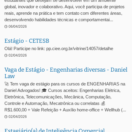
estudantes que desejam se desenvolver em um ambiente
global, inovador e colaborativo. Aqui, você participa de projetos
reais, aprende na prática e tem contato com diferentes áreas,
desenvolvendo habilidades técnicas e comportamentai...
06/04/2026
Estágio - CETESB
Olá! Participe no link: pp.ciee.org.br/vitrine/14057/detalhe
02/04/2026
Vaga de Estágio - Engenharias diversas - Daniel
Law
🚀 Tem vaga de estágio para os cursos de ENGENHARIAS na
Daniel Advogados! 🎓 Cursos aceitos: Engenharias Elétrica,
Eletrônica, Telecomunicações, Mecânica, Computação,
Controle e Automação, Mecatrônica ou correlatas 💰
R$1.600,00 + Vale Refeição + Auxílio home-office + Wellhub (...
02/04/2026
Estagiário(a) de Inteligência Comercial