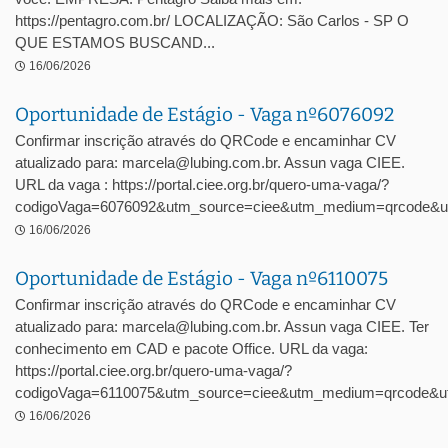
https://pentagro.com.br/ LOCALIZAÇÃO: São Carlos - SP O
QUE ESTAMOS BUSCAND...
16/06/2026
Oportunidade de Estágio - Vaga nº6076092
Confirmar inscrição através do QRCode e encaminhar CV
atualizado para: marcela@lubing.com.br. Assun vaga CIEE.
URL da vaga : https://portal.ciee.org.br/quero-uma-vaga/?
codigoVaga=6076092&utm_source=ciee&utm_medium=qrcode&u
16/06/2026
Oportunidade de Estágio - Vaga nº6110075
Confirmar inscrição através do QRCode e encaminhar CV
atualizado para: marcela@lubing.com.br. Assun vaga CIEE. Ter
conhecimento em CAD e pacote Office. URL da vaga:
https://portal.ciee.org.br/quero-uma-vaga/?
codigoVaga=6110075&utm_source=ciee&utm_medium=qrcode&ut
16/06/2026