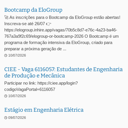
Bootcamp da EloGroup
🚀 As inscrições para o Bootcamp da EloGroup estão abertas!
Inscreva-se até 26/07 👉
https://elogroup.inhire.app/vagas/70b5c8d7-e76c-4a23-ba46-
767a3a9f2c69/elogroup-or-bootcamp-2026 O Bootcamp é um
programa de formação intensiva da EloGroup, criado para
preparar a próxima geração de ...
10/07/2026
CIEE - Vaga 6116057: Estudantes de Engenharia
de Produção e Mecânica
Participar no link: https://ciee.app/login?
codigoVagaPortal=6116057
10/07/2026
Estágio em Engenharia Elétrica
09/07/2026