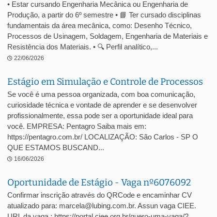
• Estar cursando Engenharia Mecânica ou Engenharia de
Produção, a partir do 6º semestre • 📘 Ter cursado disciplinas
fundamentais da área mecânica, como: Desenho Técnico,
Processos de Usinagem, Soldagem, Engenharia de Materiais e
Resistência dos Materiais. • 🔍 Perfil analítico,...
22/06/2026
Estágio em Simulação e Controle de Processos
Se você é uma pessoa organizada, com boa comunicação,
curiosidade técnica e vontade de aprender e se desenvolver
profissionalmente, essa pode ser a oportunidade ideal para
você. EMPRESA: Pentagro Saiba mais em:
https://pentagro.com.br/ LOCALIZAÇÃO: São Carlos - SP O
QUE ESTAMOS BUSCAND...
16/06/2026
Oportunidade de Estágio - Vaga nº6076092
Confirmar inscrição através do QRCode e encaminhar CV
atualizado para: marcela@lubing.com.br. Assun vaga CIEE.
URL da vaga : https://portal.ciee.org.br/quero-uma-vaga/?