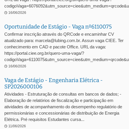
codigoVaga=6076092&utm_source=ciee&utm_medium=qrcode&u
16/06/2026
Oportunidade de Estágio - Vaga nº6110075
Confirmar inscrição através do QRCode e encaminhar CV
atualizado para: marcela@lubing.com.br. Assun vaga CIEE. Ter
conhecimento em CAD e pacote Office. URL da vaga:
https://portal.ciee.org.br/quero-uma-vaga/?
codigoVaga=6110075&utm_source=ciee&utm_medium=qrcode&ut
16/06/2026
Vaga de Estágio - Engenharia Elétrica -
SP2026000106
Atividades - Estruturação de consultas em bancos de dados; -
Elaboração de relatórios de fiscalização e participação em
atividades de acompanhamento do desempenho regulatório de
permissionárias e concessionárias de distribuição de Energia
Elétrica. Pré requisitos Estudantes cursa...
11/06/2026