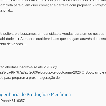
ompleta para quem quer começar a carreira com propósito. • Projet
ional...
de software e buscamos um candidato a vendas para um de nossos
abilidades: ● Atender e qualificar leads que chegam através de noss
nto de vendas ...
ão abertas! Inscreva-se até 26/07 👉
c-4a23-ba46-767a3a9f2c69/elogroup-or-bootcamp-2026 O Bootcamp é
o para preparar a próxima geração de ...
Engenharia de Produção e Mecânica
agaPortal=6116057