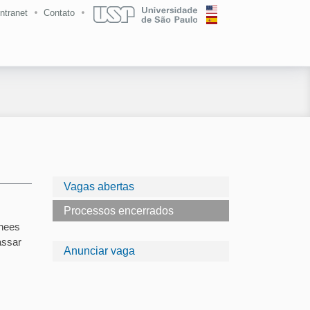
Intranet
Contato
Vagas abertas
Processos encerrados
inees
assar
Anunciar vaga