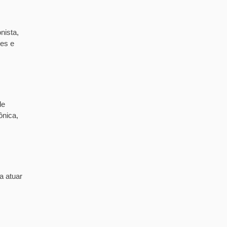
nista,
tes e
de
ônica,
a atuar