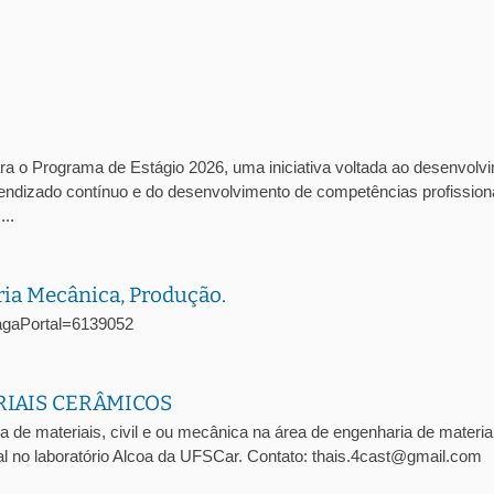
ra o Programa de Estágio 2026, uma iniciativa voltada ao desenvolv
prendizado contínuo e do desenvolvimento de competências profission
..
ria Mecânica, Produção.
oVagaPortal=6139052
RIAIS CERÂMICOS
a de materiais, civil e ou mecânica na área de engenharia de materia
l no laboratório Alcoa da UFSCar. Contato: thais.4cast@gmail.com