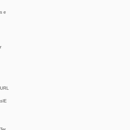
s e
r
. URL
asIE
Ter