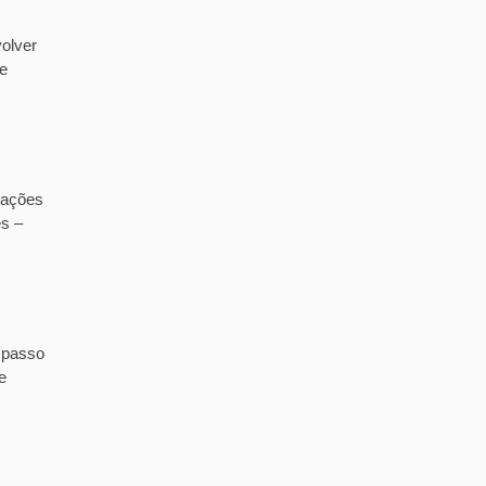
olver
de
tações
es –
 passo
e