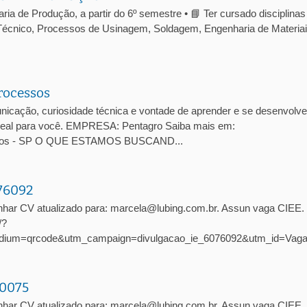
a de Produção, a partir do 6º semestre • 📘 Ter cursado disciplinas
écnico, Processos de Usinagem, Soldagem, Engenharia de Materiai
rocessos
cação, curiosidade técnica e vontade de aprender e se desenvolve
 ideal para você. EMPRESA: Pentagro Saiba mais em:
arlos - SP O QUE ESTAMOS BUSCAND...
076092
nhar CV atualizado para: marcela@lubing.com.br. Assun vaga CIEE
/?
dium=qrcode&utm_campaign=divulgacao_ie_6076092&utm_id=Vag
10075
har CV atualizado para: marcela@lubing.com.br. Assun vaga CIEE. 