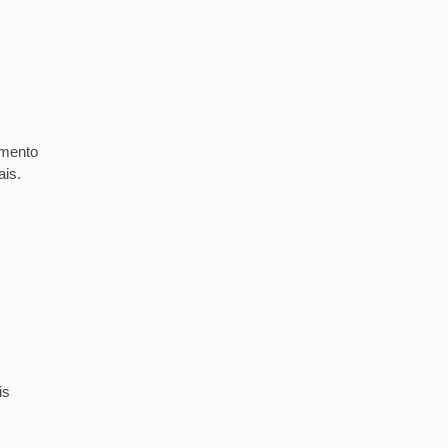
imento
ais.
is