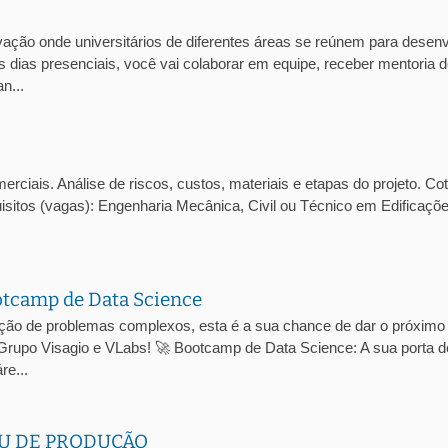
ção onde universitários de diferentes áreas se reúnem para desenv
 dias presenciais, você vai colaborar em equipe, receber mentoria 
n...
ciais. Análise de riscos, custos, materiais e etapas do projeto. Co
isitos (vagas): Engenharia Mecânica, Civil ou Técnico em Edificaçõ
otcamp de Data Science
ução de problemas complexos, esta é a sua chance de dar o próximo
 Grupo Visagio e VLabs! 🚀 Bootcamp de Data Science: A sua porta d
re...
U DE PRODUÇÃO