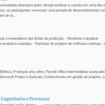
portunidade ideal para quem deseja acelerar a carreira em uma das 
es, os participantes vivenciam uma jornada de desenvolvimento co
os de al...
zar cronoanálises das linhas de produção; - Monitorar e atualizar
e produtiva e perdas; - Participar de projetos de melhoria contínua; - 
létrica, Produção e/ou afins; Pacote Office intermediário/ avançado;
Microsoft Project e Autocad; Conhecimento em gestão de projetos, s
 Engenharia e Processos
-firmenich estão abertas — e essa pode ser a chance que você esta