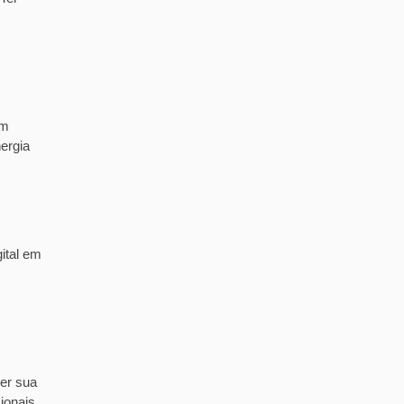
em
ergia
ital em
er sua
ionais