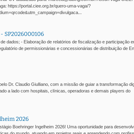
: https://portal.ciee.org.br/quero-uma-vaga/?
ium=qrcode&utm_campaign=divulgaca...
a - SP2026000106
de dados; - Elaboração de relatórios de fiscalização e participação 
atório de permissionárias e concessionárias de distribuição de En
lo Dr. Claudio Giulliano, com a missão de guiar a transformação dig
lado a lado com hospitais, clínicas, operadoras e demais players do
elheim 2026
stágio Boehringer Ingelheim 2026! Uma oportunidade para desenvolv
cas do mundo, atuando em projetos reais e aprendendo com profiss