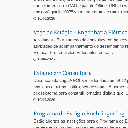
conhecimento em CAD e pacote Office. URL da vaga
codigoVaga=6110075&utm_source=ciee&utm_med
16/06/2026
Vaga de Estágio - Engenharia Elétric
Atividades - Estruturação de consultas em bancos 
atividades de acompanhamento do desempenho regul
Elétrica. Pré requisitos Estudantes cursa...
11/06/2026
Estágio em Consultoria
Descrição da vaga A FOLKS foi fundada em 2012 pe
hospitais e outras instituições de saúde. Atuamos 
ecossistema para construir jornadas digitais que ...
10/06/2026
Programa de Estágio Boehringer Ing
Estão abertas as inscrições para o Programa de E
carreira em uma das maiores empresas farmacêuti