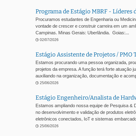
Programa de Estágio MBRF - Líderes 
Procuramos estudantes de Engenharia ou Medicina V
vontade de crescer e construir carreira em um amb
Campinas. Minas Gerais: Uberlândia. Goias:...
02/07/2026
Estágio Assistente de Projetos / PMO 
Estamos procurando uma pessoa organizada, proa
projetos da empresa. A função terá forte atuação 
auxiliando na organização, documentação e acomp
25/06/2026
Estágio Engenheiro/Analista de Hard
Estamos ampliando nossa equipe de Pesquisa & D
no desenvolvimento e validação de produtos ele
eletrônicos conectados, IoT e sistemas embarcados
25/06/2026