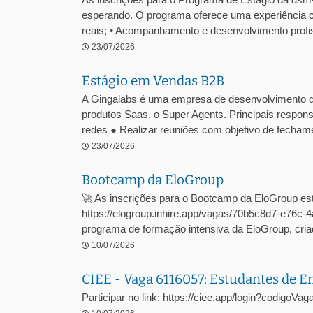
esperando. O programa oferece uma experiência c
reais; • Acompanhamento e desenvolvimento profiss
23/07/2026
Estágio em Vendas B2B
A Gingalabs é uma empresa de desenvolvimento 
produtos Saas, o Super Agents. Principais respons
redes ● Realizar reuniões com objetivo de fechame
23/07/2026
Bootcamp da EloGroup
🚀 As inscrições para o Bootcamp da EloGroup est
https://elogroup.inhire.app/vagas/70b5c8d7-e76
programa de formação intensiva da EloGroup, criad
10/07/2026
CIEE - Vaga 6116057: Estudantes de 
Participar no link: https://ciee.app/login?codigoV