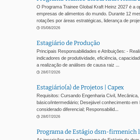
O Programa Trainee Global Kraft Heinz 2027 é a o
empresas de alimentos do mundo. Durante 12 mes
rotações por áreas estratégicas, liderança de projet
05/08/2026
Estagiário de Produção
Principais Responsabilidades e Atribuições: - Reali
indicadores de produtividade, eficiência, capacidad
a realização de análises de causa raiz ...
28/07/2026
Estagiário(a) de Projetos | Capex
Requisitos: Cursando Engenharia Civil, Mecânica, E
básico/intermediário; Desejável conhecimento em 
considerado diferencial; Responsabilid...
28/07/2026
Programa de Estágio dsm-firmenich l
As inscrições para o Programa de Estágio da dsm