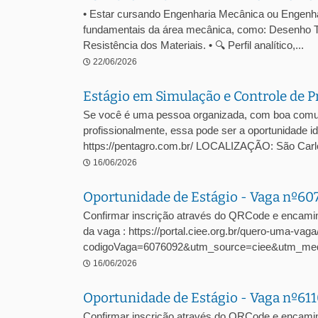
• Estar cursando Engenharia Mecânica ou Engenhari
fundamentais da área mecânica, como: Desenho T
Resistência dos Materiais. • 🔍 Perfil analítico,...
22/06/2026
Estágio em Simulação e Controle de P
Se você é uma pessoa organizada, com boa comuni
profissionalmente, essa pode ser a oportunidade
https://pentagro.com.br/ LOCALIZAÇÃO: São C
16/06/2026
Oportunidade de Estágio - Vaga nº6
Confirmar inscrição através do QRCode e encami
da vaga : https://portal.ciee.org.br/quero-uma-vaga
codigoVaga=6076092&utm_source=ciee&utm_me
16/06/2026
Oportunidade de Estágio - Vaga nº61
Confirmar inscrição através do QRCode e encamin