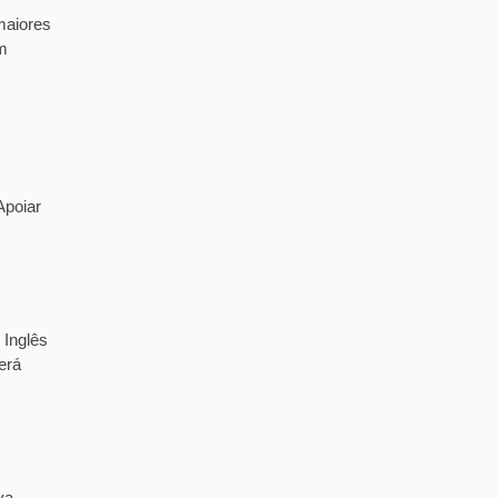
maiores
m
Apoiar
 Inglês
erá
va