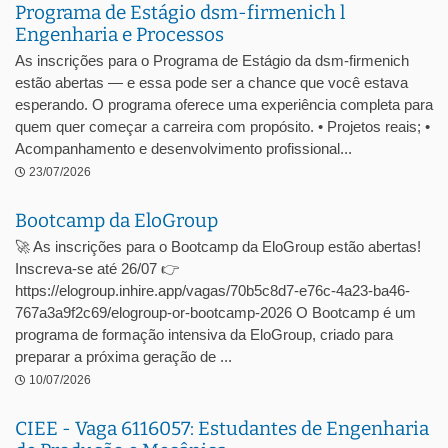
Programa de Estágio dsm-firmenich l
Engenharia e Processos
As inscrições para o Programa de Estágio da dsm-firmenich
estão abertas — e essa pode ser a chance que você estava
esperando. O programa oferece uma experiência completa para
quem quer começar a carreira com propósito. • Projetos reais; •
Acompanhamento e desenvolvimento profissional...
23/07/2026
Bootcamp da EloGroup
🚀 As inscrições para o Bootcamp da EloGroup estão abertas!
Inscreva-se até 26/07 👉
https://elogroup.inhire.app/vagas/70b5c8d7-e76c-4a23-ba46-
767a3a9f2c69/elogroup-or-bootcamp-2026 O Bootcamp é um
programa de formação intensiva da EloGroup, criado para
preparar a próxima geração de ...
10/07/2026
CIEE - Vaga 6116057: Estudantes de Engenharia