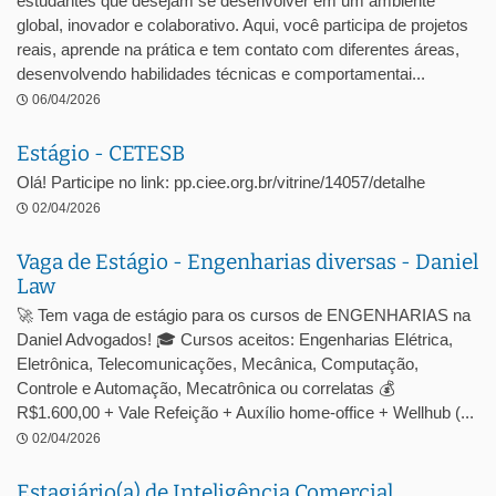
estudantes que desejam se desenvolver em um ambiente
global, inovador e colaborativo. Aqui, você participa de projetos
reais, aprende na prática e tem contato com diferentes áreas,
desenvolvendo habilidades técnicas e comportamentai...
06/04/2026
Estágio - CETESB
Olá! Participe no link: pp.ciee.org.br/vitrine/14057/detalhe
02/04/2026
Vaga de Estágio - Engenharias diversas - Daniel
Law
🚀 Tem vaga de estágio para os cursos de ENGENHARIAS na
Daniel Advogados! 🎓 Cursos aceitos: Engenharias Elétrica,
Eletrônica, Telecomunicações, Mecânica, Computação,
Controle e Automação, Mecatrônica ou correlatas 💰
R$1.600,00 + Vale Refeição + Auxílio home-office + Wellhub (...
02/04/2026
Estagiário(a) de Inteligência Comercial