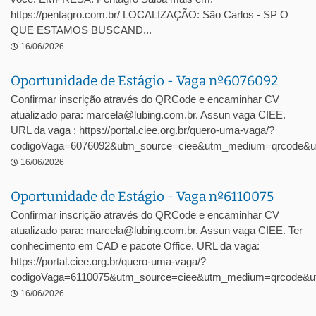
https://pentagro.com.br/ LOCALIZAÇÃO: São Carlos - SP O
QUE ESTAMOS BUSCAND...
16/06/2026
Oportunidade de Estágio - Vaga nº6076092
Confirmar inscrição através do QRCode e encaminhar CV
atualizado para: marcela@lubing.com.br. Assun vaga CIEE.
URL da vaga : https://portal.ciee.org.br/quero-uma-vaga/?
codigoVaga=6076092&utm_source=ciee&utm_medium=qrcode&u
16/06/2026
Oportunidade de Estágio - Vaga nº6110075
Confirmar inscrição através do QRCode e encaminhar CV
atualizado para: marcela@lubing.com.br. Assun vaga CIEE. Ter
conhecimento em CAD e pacote Office. URL da vaga:
https://portal.ciee.org.br/quero-uma-vaga/?
codigoVaga=6110075&utm_source=ciee&utm_medium=qrcode&ut
16/06/2026