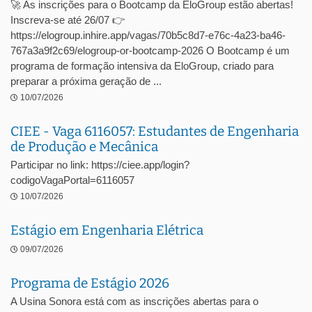
🚀 As inscrições para o Bootcamp da EloGroup estão abertas!
Inscreva-se até 26/07 👉
https://elogroup.inhire.app/vagas/70b5c8d7-e76c-4a23-ba46-
767a3a9f2c69/elogroup-or-bootcamp-2026 O Bootcamp é um
programa de formação intensiva da EloGroup, criado para
preparar a próxima geração de ...
10/07/2026
CIEE - Vaga 6116057: Estudantes de Engenharia
de Produção e Mecânica
Participar no link: https://ciee.app/login?
codigoVagaPortal=6116057
10/07/2026
Estágio em Engenharia Elétrica
09/07/2026
Programa de Estágio 2026
A Usina Sonora está com as inscrições abertas para o