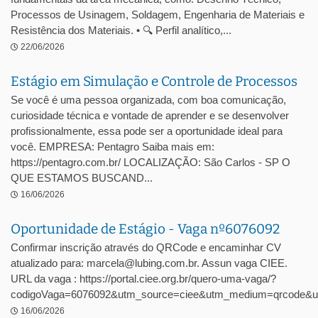
Processos de Usinagem, Soldagem, Engenharia de Materiais e
Resistência dos Materiais. • 🔍 Perfil analítico,...
22/06/2026
Estágio em Simulação e Controle de Processos
Se você é uma pessoa organizada, com boa comunicação,
curiosidade técnica e vontade de aprender e se desenvolver
profissionalmente, essa pode ser a oportunidade ideal para
você. EMPRESA: Pentagro Saiba mais em:
https://pentagro.com.br/ LOCALIZAÇÃO: São Carlos - SP O
QUE ESTAMOS BUSCAND...
16/06/2026
Oportunidade de Estágio - Vaga nº6076092
Confirmar inscrição através do QRCode e encaminhar CV
atualizado para: marcela@lubing.com.br. Assun vaga CIEE.
URL da vaga : https://portal.ciee.org.br/quero-uma-vaga/?
codigoVaga=6076092&utm_source=ciee&utm_medium=qrcode&u
16/06/2026