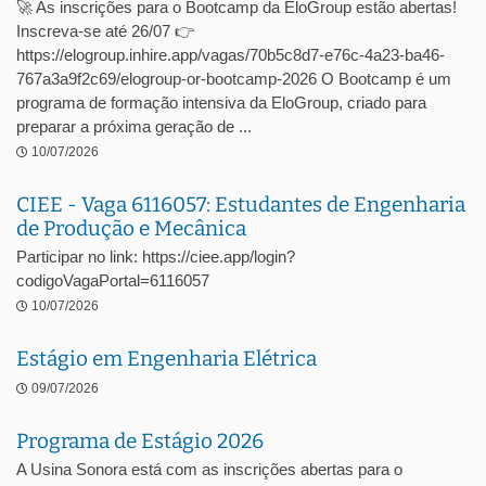
🚀 As inscrições para o Bootcamp da EloGroup estão abertas!
Inscreva-se até 26/07 👉
https://elogroup.inhire.app/vagas/70b5c8d7-e76c-4a23-ba46-
767a3a9f2c69/elogroup-or-bootcamp-2026 O Bootcamp é um
programa de formação intensiva da EloGroup, criado para
preparar a próxima geração de ...
10/07/2026
CIEE - Vaga 6116057: Estudantes de Engenharia
de Produção e Mecânica
Participar no link: https://ciee.app/login?
codigoVagaPortal=6116057
10/07/2026
Estágio em Engenharia Elétrica
09/07/2026
Programa de Estágio 2026
A Usina Sonora está com as inscrições abertas para o