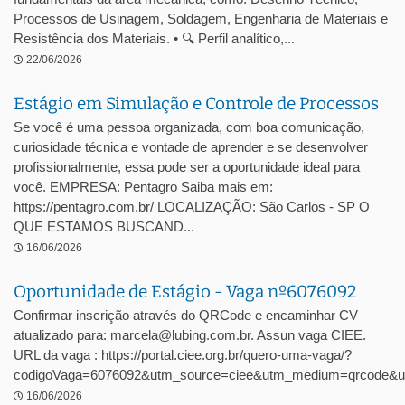
Processos de Usinagem, Soldagem, Engenharia de Materiais e
Resistência dos Materiais. • 🔍 Perfil analítico,...
22/06/2026
Estágio em Simulação e Controle de Processos
Se você é uma pessoa organizada, com boa comunicação,
curiosidade técnica e vontade de aprender e se desenvolver
profissionalmente, essa pode ser a oportunidade ideal para
você. EMPRESA: Pentagro Saiba mais em:
https://pentagro.com.br/ LOCALIZAÇÃO: São Carlos - SP O
QUE ESTAMOS BUSCAND...
16/06/2026
Oportunidade de Estágio - Vaga nº6076092
Confirmar inscrição através do QRCode e encaminhar CV
atualizado para: marcela@lubing.com.br. Assun vaga CIEE.
URL da vaga : https://portal.ciee.org.br/quero-uma-vaga/?
codigoVaga=6076092&utm_source=ciee&utm_medium=qrcode&u
16/06/2026