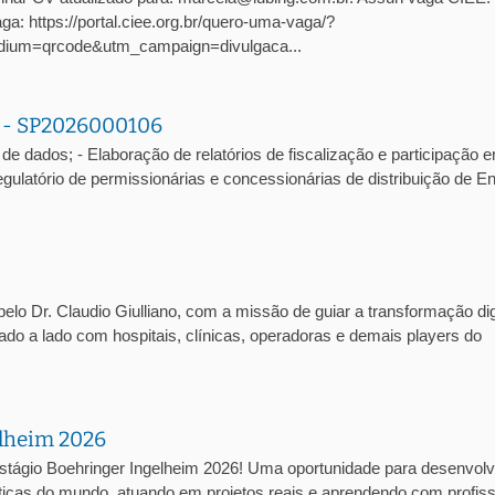
: https://portal.ciee.org.br/quero-uma-vaga/?
ium=qrcode&utm_campaign=divulgaca...
a - SP2026000106
de dados; - Elaboração de relatórios de fiscalização e participação 
atório de permissionárias e concessionárias de distribuição de En
lo Dr. Claudio Giulliano, com a missão de guiar a transformação dig
lado a lado com hospitais, clínicas, operadoras e demais players do
elheim 2026
stágio Boehringer Ingelheim 2026! Uma oportunidade para desenvolv
cas do mundo, atuando em projetos reais e aprendendo com profiss