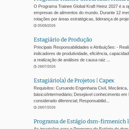
O Programa Trainee Global Kraft Heinz 2027 é a o
empresas de alimentos do mundo. Durante 12 mes
rotações por áreas estratégicas, liderança de projet
05/08/2026
Estagiário de Produção
Principais Responsabilidades e Atribuições: - Reali
indicadores de produtividade, eficiência, capacidad
a realização de análises de causa raiz ...
28/07/2026
Estagiário(a) de Projetos | Capex
Requisitos: Cursando Engenharia Civil, Mecânica, E
básico/intermediário; Desejável conhecimento em 
considerado diferencial; Responsabilid...
28/07/2026
Programa de Estágio dsm-firmenich l
As inscrições para o Programa de Estágio da dsm