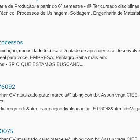
a de Produção, a partir do 6º semestre • 📘 Ter cursado disciplinas
écnico, Processos de Usinagem, Soldagem, Engenharia de Materiai
rocessos
cação, curiosidade técnica e vontade de aprender e se desenvolve
 ideal para você. EMPRESA: Pentagro Saiba mais em:
arlos - SP O QUE ESTAMOS BUSCAND...
076092
nhar CV atualizado para: marcela@lubing.com.br. Assun vaga CIEE
/?
dium=qrcode&utm_campaign=divulgacao_ie_6076092&utm_id=Vag
10075
har CV atualizado para: marcela@lubing.com.br. Assun vaga CIEE. 