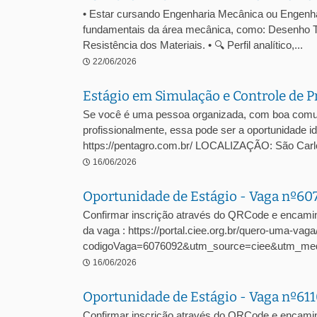
• Estar cursando Engenharia Mecânica ou Engenhari
fundamentais da área mecânica, como: Desenho T
Resistência dos Materiais. • 🔍 Perfil analítico,...
22/06/2026
Estágio em Simulação e Controle de P
Se você é uma pessoa organizada, com boa comuni
profissionalmente, essa pode ser a oportunidade
https://pentagro.com.br/ LOCALIZAÇÃO: São C
16/06/2026
Oportunidade de Estágio - Vaga nº6
Confirmar inscrição através do QRCode e encami
da vaga : https://portal.ciee.org.br/quero-uma-vaga
codigoVaga=6076092&utm_source=ciee&utm_me
16/06/2026
Oportunidade de Estágio - Vaga nº61
Confirmar inscrição através do QRCode e encamin