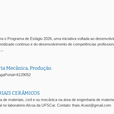
ra o Programa de Estágio 2026, uma iniciativa voltada ao desenvolv
prendizado contínuo e do desenvolvimento de competências profission
..
ria Mecânica, Produção.
oVagaPortal=6139052
RIAIS CERÂMICOS
a de materiais, civil e ou mecânica na área de engenharia de materia
l no laboratório Alcoa da UFSCar. Contato: thais.4cast@gmail.com