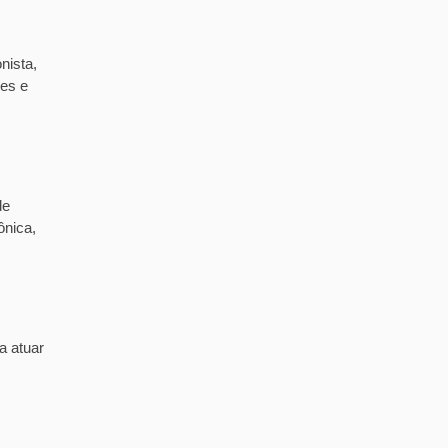
nista,
tes e
de
ônica,
a atuar