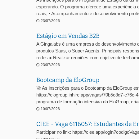
esperando. O programa oferece uma experiência c
reais; • Acompanhamento e desenvolvimento profiss
23/07/2026
Estágio em Vendas B2B
A Gingalabs é uma empresa de desenvolvimento 
produtos Saas, o Super Agents. Principais respons
redes ● Realizar reuniões com objetivo de fechame
23/07/2026
Bootcamp da EloGroup
🚀 As inscrições para o Bootcamp da EloGroup est
https://elogroup.inhire.app/vagas/70b5c8d7-e76
programa de formação intensiva da EloGroup, criad
10/07/2026
CIEE - Vaga 6116057: Estudantes de 
Participar no link: https://ciee.app/login?codigoV