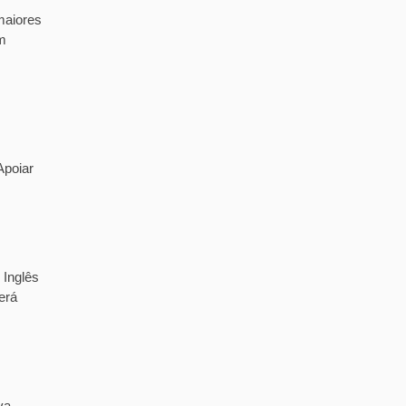
maiores
m
Apoiar
 Inglês
erá
va