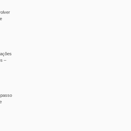
olver
de
tações
es –
 passo
e