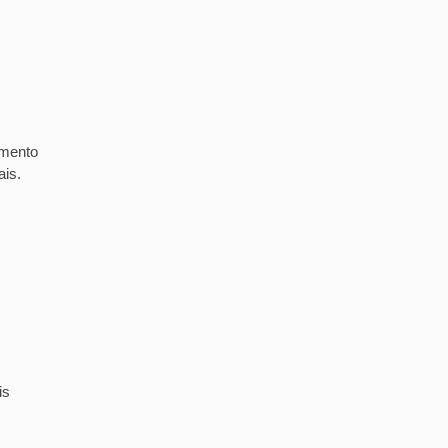
imento
ais.
is