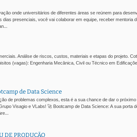
ção onde universitários de diferentes áreas se reúnem para desenv
 dias presenciais, você vai colaborar em equipe, receber mentoria 
n...
ciais. Análise de riscos, custos, materiais e etapas do projeto. Co
isitos (vagas): Engenharia Mecânica, Civil ou Técnico em Edificaçõ
otcamp de Data Science
ução de problemas complexos, esta é a sua chance de dar o próximo
 Grupo Visagio e VLabs! 🚀 Bootcamp de Data Science: A sua porta d
re...
U DE PRODUÇÃO