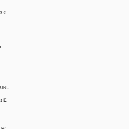
s e
r
. URL
asIE
Ter