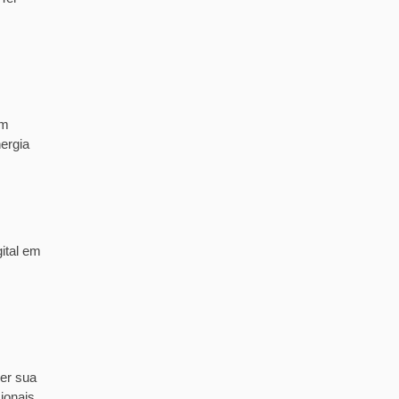
em
ergia
ital em
er sua
ionais