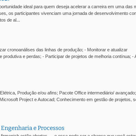
portunidade ideal para quem deseja acelerar a carreira em uma das 
es, os participantes vivenciam uma jornada de desenvolvimento co
os de al...
zar cronoanálises das linhas de produção; - Monitorar e atualizar
e produtiva e perdas; - Participar de projetos de melhoria contínua; - 
létrica, Produção e/ou afins; Pacote Office intermediário/ avançado;
Microsoft Project e Autocad; Conhecimento em gestão de projetos, s
 Engenharia e Processos
-firmenich estão abertas — e essa pode ser a chance que você esta