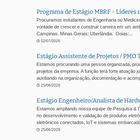
Programa de Estágio MBRF - Líderes 
Procuramos estudantes de Engenharia ou Medicina V
vontade de crescer e construir carreira em um amb
Campinas. Minas Gerais: Uberlândia. Goias:...
02/07/2026
Estágio Assistente de Projetos / PMO 
Estamos procurando uma pessoa organizada, proa
projetos da empresa. A função terá forte atuação 
auxiliando na organização, documentação e acomp
25/06/2026
Estágio Engenheiro/Analista de Hard
Estamos ampliando nossa equipe de Pesquisa & D
no desenvolvimento e validação de produtos ele
eletrônicos conectados, IoT e sistemas embarcados
25/06/2026