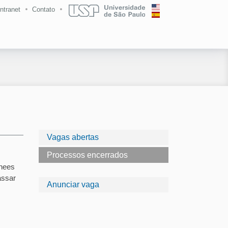
Intranet
Contato
Vagas abertas
Processos encerrados
inees
assar
Anunciar vaga