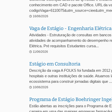
conhecimento em CAD e pacote Office. URL da vaga
codigoVaga=6110075&utm_source=ciee&utm_med
16/06/2026
Vaga de Estágio - Engenharia Elétric
Atividades - Estruturação de consultas em bancos 
atividades de acompanhamento do desempenho regul
Elétrica. Pré requisitos Estudantes cursa...
11/06/2026
Estágio em Consultoria
Descrição da vaga A FOLKS foi fundada em 2012 pe
hospitais e outras instituições de saúde. Atuamos 
ecossistema para construir jornadas digitais que ...
10/06/2026
Programa de Estágio Boehringer Ing
Estão abertas as inscrições para o Programa de E
carreira em uma das maiores empresas farmacêuti