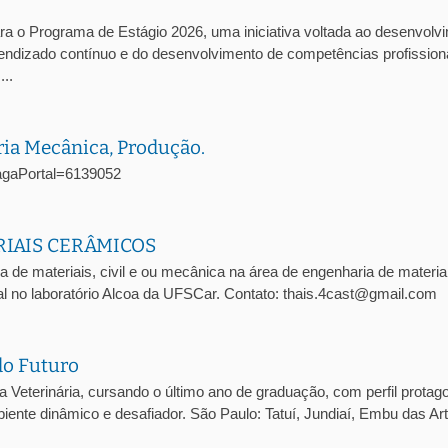
ra o Programa de Estágio 2026, uma iniciativa voltada ao desenvolv
prendizado contínuo e do desenvolvimento de competências profission
..
ria Mecânica, Produção.
oVagaPortal=6139052
RIAIS CERÂMICOS
a de materiais, civil e ou mecânica na área de engenharia de materia
l no laboratório Alcoa da UFSCar. Contato: thais.4cast@gmail.com
do Futuro
eterinária, cursando o último ano de graduação, com perfil protago
iente dinâmico e desafiador. São Paulo: Tatuí, Jundiaí, Embu das Ar