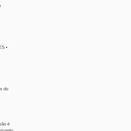
e
ES •
is do
são é
nquanto