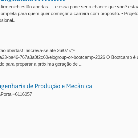
-firmenich estão abertas — e essa pode ser a chance que você esta
ompleta para quem quer começar a carreira com propósito. • Projet
ional...
ão abertas! Inscreva-se até 26/07 👉
c-4a23-ba46-767a3a9f2c69/elogroup-or-bootcamp-2026 O Bootcamp é
o para preparar a próxima geração de ...
Engenharia de Produção e Mecânica
agaPortal=6116057