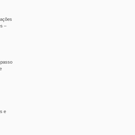
tações
es –
 passo
e
s e