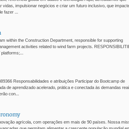
 vidas, impulsionar negócios e criar um futuro inclusivo, que impact
 fazer ...
n
ithin the Construction Department, responsible for supporting
management activities related to wind farm projects. RESPONSIBILITI
platforms;...
1389366 Responsabilidades e atribuições Participar do Bootcamp de
nada de aprendizado acelerado, prática e conectada às demandas rea
rão con...
Agronomy
inovação agrícola, com operações em mais de 90 países. Nossa mis
s avançadas que permitam alimentar a crescente população mundial e