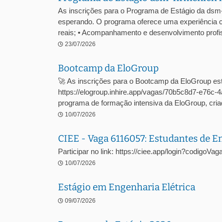
As inscrições para o Programa de Estágio da dsm
esperando. O programa oferece uma experiência c
reais; • Acompanhamento e desenvolvimento profiss
23/07/2026
Bootcamp da EloGroup
🚀 As inscrições para o Bootcamp da EloGroup est
https://elogroup.inhire.app/vagas/70b5c8d7-e76
programa de formação intensiva da EloGroup, criad
10/07/2026
CIEE - Vaga 6116057: Estudantes de 
Participar no link: https://ciee.app/login?codigoV
10/07/2026
Estágio em Engenharia Elétrica
09/07/2026