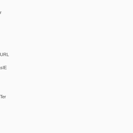
r
. URL
asIE
Ter