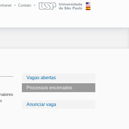
Intranet
Contato
Vagas abertas
Processos encerrados
maiores
m
Anunciar vaga