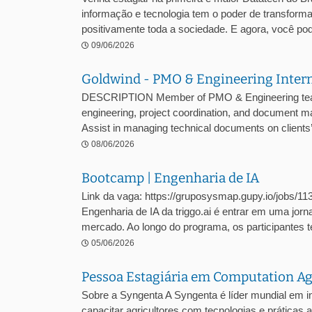
informação e tecnologia tem o poder de transformar
positivamente toda a sociedade. E agora, você pode
09/06/2026
Goldwind - PMO & Engineering Inter
DESCRIPTION Member of PMO & Engineering team w
engineering, project coordination, and document 
Assist in managing technical documents on clients’ 
08/06/2026
Bootcamp | Engenharia de IA
Link da vaga: https://gruposysmap.gupy.io/jobs/1
Engenharia de IA da triggo.ai é entrar em uma jor
mercado. Ao longo do programa, os participantes te
05/06/2026
Pessoa Estagiária em Computation 
Sobre a Syngenta A Syngenta é líder mundial em 
capacitar agricultores com tecnologias e prática