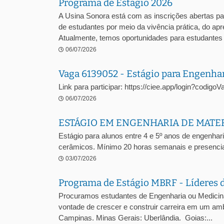
Programa de Estágio 2026
A Usina Sonora está com as inscrições abertas pa
de estudantes por meio da vivência prática, do a
Atualmente, temos oportunidades para estudantes .
06/07/2026
Vaga 6139052 - Estágio para Engenha
Link para participar: https://ciee.app/login?codig
06/07/2026
ESTÁGIO EM ENGENHARIA DE MATE
Estágio para alunos entre 4 e 5º anos de engenhari
cerâmicos. Mínimo 20 horas semanais e presencia
03/07/2026
Programa de Estágio MBRF - Líderes 
Procuramos estudantes de Engenharia ou Medicina V
vontade de crescer e construir carreira em um amb
Campinas. Minas Gerais: Uberlândia. Goias:...