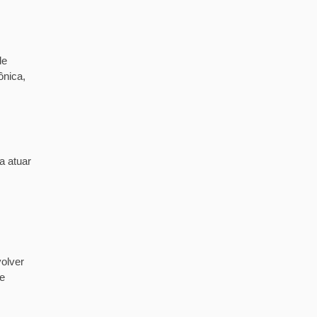
de
ônica,
a atuar
olver
de