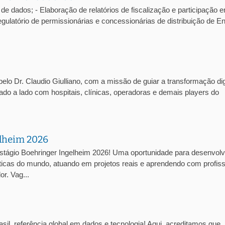
de dados; - Elaboração de relatórios de fiscalização e participação 
atório de permissionárias e concessionárias de distribuição de En
lo Dr. Claudio Giulliano, com a missão de guiar a transformação dig
lado a lado com hospitais, clínicas, operadoras e demais players do
elheim 2026
stágio Boehringer Ingelheim 2026! Uma oportunidade para desenvolv
cas do mundo, atuando em projetos reais e aprendendo com profiss
r. Vag...
sil, referência global em dados e tecnologia! Aqui, acreditamos que