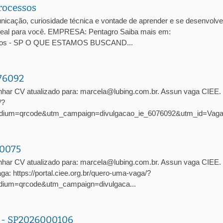
rocessos
cação, curiosidade técnica e vontade de aprender e se desenvolve
 ideal para você. EMPRESA: Pentagro Saiba mais em:
arlos - SP O QUE ESTAMOS BUSCAND...
076092
nhar CV atualizado para: marcela@lubing.com.br. Assun vaga CIEE
/?
dium=qrcode&utm_campaign=divulgacao_ie_6076092&utm_id=Vag
10075
har CV atualizado para: marcela@lubing.com.br. Assun vaga CIEE. 
: https://portal.ciee.org.br/quero-uma-vaga/?
ium=qrcode&utm_campaign=divulgaca...
a - SP2026000106