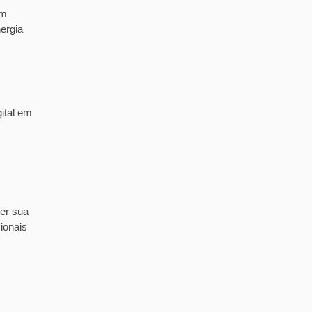
em
ergia
ital em
er sua
ionais