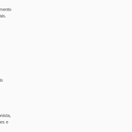
imento
ais.
is
nista,
tes e