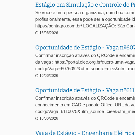
Estágio em Simulação e Controle de P
Se você é uma pessoa organizada, com boa comuni
profissionalmente, essa pode ser a oportunidade
https://pentagro.com.br/ LOCALIZAÇÃO: São C
16/06/2026
Oportunidade de Estágio - Vaga nº6
Confirmar inscrição através do QRCode e encami
da vaga : https://portal.ciee.org.br/quero-uma-vaga
codigoVaga=6076092&utm_source=ciee&utm_me
16/06/2026
Oportunidade de Estágio - Vaga nº61
Confirmar inscrição através do QRCode e encamin
conhecimento em CAD e pacote Office. URL da vaga
codigoVaga=6110075&utm_source=ciee&utm_med
16/06/2026
Vaga de Estágio - Engenharia Elétric