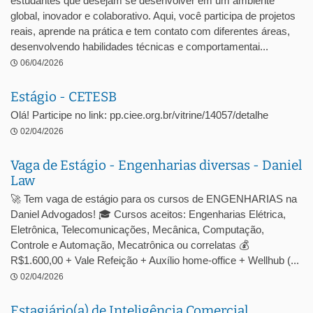
estudantes que desejam se desenvolver em um ambiente
global, inovador e colaborativo. Aqui, você participa de projetos
reais, aprende na prática e tem contato com diferentes áreas,
desenvolvendo habilidades técnicas e comportamentai...
06/04/2026
Estágio - CETESB
Olá! Participe no link: pp.ciee.org.br/vitrine/14057/detalhe
02/04/2026
Vaga de Estágio - Engenharias diversas - Daniel
Law
🚀 Tem vaga de estágio para os cursos de ENGENHARIAS na
Daniel Advogados! 🎓 Cursos aceitos: Engenharias Elétrica,
Eletrônica, Telecomunicações, Mecânica, Computação,
Controle e Automação, Mecatrônica ou correlatas 💰
R$1.600,00 + Vale Refeição + Auxílio home-office + Wellhub (...
02/04/2026
Estagiário(a) de Inteligência Comercial