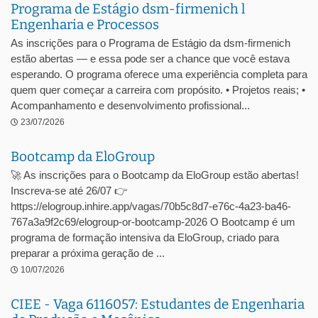
Programa de Estágio dsm-firmenich l
Engenharia e Processos
As inscrições para o Programa de Estágio da dsm-firmenich
estão abertas — e essa pode ser a chance que você estava
esperando. O programa oferece uma experiência completa para
quem quer começar a carreira com propósito. • Projetos reais; •
Acompanhamento e desenvolvimento profissional...
23/07/2026
Bootcamp da EloGroup
🚀 As inscrições para o Bootcamp da EloGroup estão abertas!
Inscreva-se até 26/07 👉
https://elogroup.inhire.app/vagas/70b5c8d7-e76c-4a23-ba46-
767a3a9f2c69/elogroup-or-bootcamp-2026 O Bootcamp é um
programa de formação intensiva da EloGroup, criado para
preparar a próxima geração de ...
10/07/2026
CIEE - Vaga 6116057: Estudantes de Engenharia