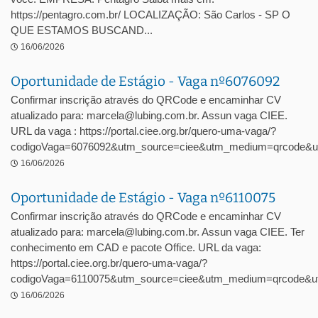
https://pentagro.com.br/ LOCALIZAÇÃO: São Carlos - SP O
QUE ESTAMOS BUSCAND...
16/06/2026
Oportunidade de Estágio - Vaga nº6076092
Confirmar inscrição através do QRCode e encaminhar CV
atualizado para: marcela@lubing.com.br. Assun vaga CIEE.
URL da vaga : https://portal.ciee.org.br/quero-uma-vaga/?
codigoVaga=6076092&utm_source=ciee&utm_medium=qrcode&u
16/06/2026
Oportunidade de Estágio - Vaga nº6110075
Confirmar inscrição através do QRCode e encaminhar CV
atualizado para: marcela@lubing.com.br. Assun vaga CIEE. Ter
conhecimento em CAD e pacote Office. URL da vaga:
https://portal.ciee.org.br/quero-uma-vaga/?
codigoVaga=6110075&utm_source=ciee&utm_medium=qrcode&ut
16/06/2026