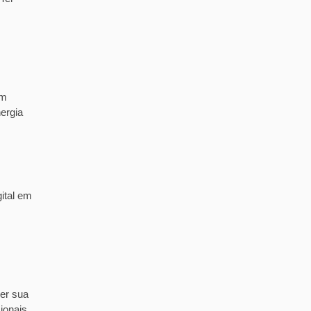
em
ergia
ital em
er sua
ionais