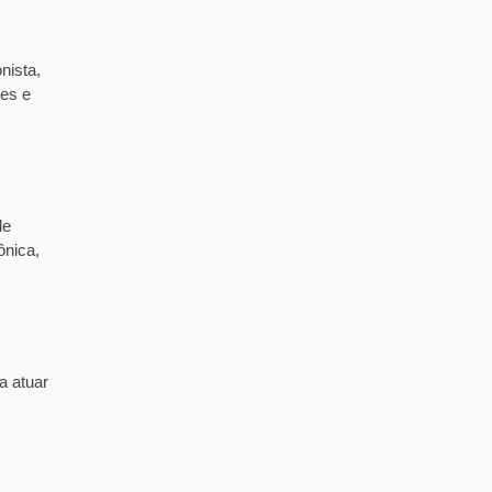
nista,
tes e
de
ônica,
a atuar