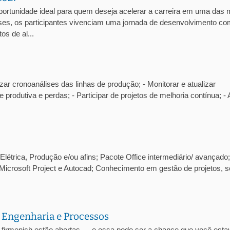
portunidade ideal para quem deseja acelerar a carreira em uma das 
es, os participantes vivenciam uma jornada de desenvolvimento co
os de al...
zar cronoanálises das linhas de produção; - Monitorar e atualizar
e produtiva e perdas; - Participar de projetos de melhoria contínua; - 
létrica, Produção e/ou afins; Pacote Office intermediário/ avançado;
Microsoft Project e Autocad; Conhecimento em gestão de projetos, s
 Engenharia e Processos
-firmenich estão abertas — e essa pode ser a chance que você esta