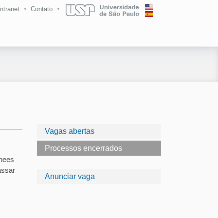
Intranet
Contato
Vagas abertas
Processos encerrados
inees
assar
Anunciar vaga