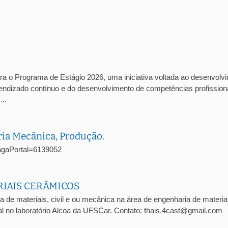
ra o Programa de Estágio 2026, uma iniciativa voltada ao desenvolv
prendizado contínuo e do desenvolvimento de competências profission
..
ria Mecânica, Produção.
oVagaPortal=6139052
RIAIS CERÂMICOS
a de materiais, civil e ou mecânica na área de engenharia de materia
l no laboratório Alcoa da UFSCar. Contato: thais.4cast@gmail.com