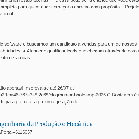
ompleta para quem quer começar a carreira com propósito. • Projet
ional...
de software e buscamos um candidato a vendas para um de nossos
abilidades: ● Atender e qualificar leads que chegam através de noss
nto de vendas ...
ão abertas! Inscreva-se até 26/07 👉
c-4a23-ba46-767a3a9f2c69/elogroup-or-bootcamp-2026 O Bootcamp é
o para preparar a próxima geração de ...
Engenharia de Produção e Mecânica
agaPortal=6116057