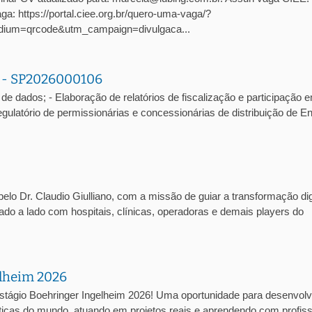
: https://portal.ciee.org.br/quero-uma-vaga/?
ium=qrcode&utm_campaign=divulgaca...
a - SP2026000106
de dados; - Elaboração de relatórios de fiscalização e participação 
atório de permissionárias e concessionárias de distribuição de En
lo Dr. Claudio Giulliano, com a missão de guiar a transformação dig
lado a lado com hospitais, clínicas, operadoras e demais players do
elheim 2026
stágio Boehringer Ingelheim 2026! Uma oportunidade para desenvolv
cas do mundo, atuando em projetos reais e aprendendo com profiss