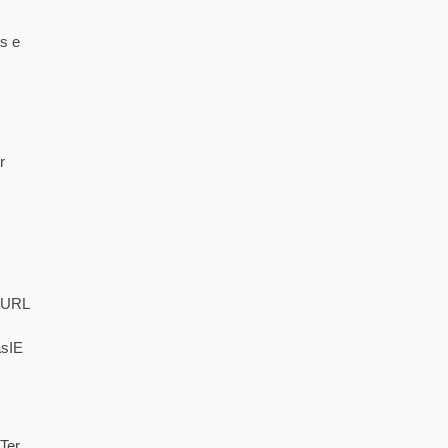
s e
r
. URL
asIE
Ter