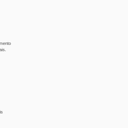
imento
ais.
is