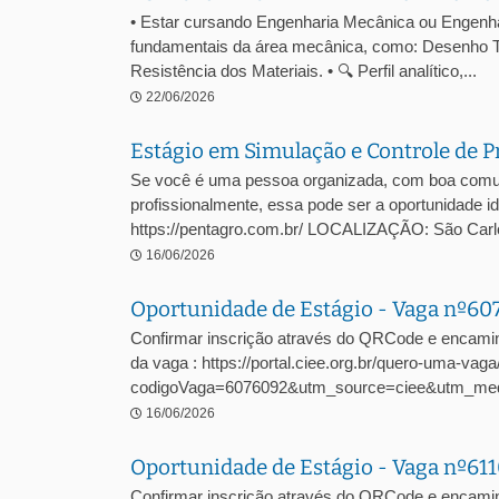
• Estar cursando Engenharia Mecânica ou Engenhari
fundamentais da área mecânica, como: Desenho T
Resistência dos Materiais. • 🔍 Perfil analítico,...
22/06/2026
Estágio em Simulação e Controle de P
Se você é uma pessoa organizada, com boa comuni
profissionalmente, essa pode ser a oportunidade
https://pentagro.com.br/ LOCALIZAÇÃO: São C
16/06/2026
Oportunidade de Estágio - Vaga nº6
Confirmar inscrição através do QRCode e encami
da vaga : https://portal.ciee.org.br/quero-uma-vaga
codigoVaga=6076092&utm_source=ciee&utm_me
16/06/2026
Oportunidade de Estágio - Vaga nº61
Confirmar inscrição através do QRCode e encamin