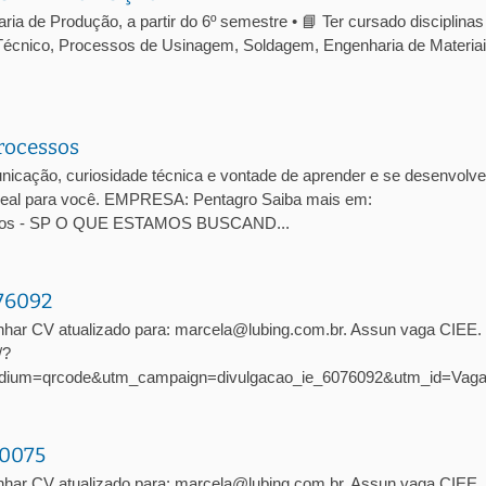
a de Produção, a partir do 6º semestre • 📘 Ter cursado disciplinas
écnico, Processos de Usinagem, Soldagem, Engenharia de Materiai
rocessos
cação, curiosidade técnica e vontade de aprender e se desenvolve
 ideal para você. EMPRESA: Pentagro Saiba mais em:
arlos - SP O QUE ESTAMOS BUSCAND...
076092
nhar CV atualizado para: marcela@lubing.com.br. Assun vaga CIEE
/?
dium=qrcode&utm_campaign=divulgacao_ie_6076092&utm_id=Vag
10075
har CV atualizado para: marcela@lubing.com.br. Assun vaga CIEE. 