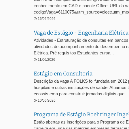
conhecimento em CAD e pacote Office. URL da vaga
codigoVaga=6110075&utm_source=ciee&utm_med
16/06/2026
Vaga de Estágio - Engenharia Elétric
Atividades - Estruturação de consultas em bancos 
atividades de acompanhamento do desempenho regul
Elétrica. Pré requisitos Estudantes cursa...
11/06/2026
Estágio em Consultoria
Descrição da vaga A FOLKS foi fundada em 2012 pe
hospitais e outras instituições de saúde. Atuamos 
ecossistema para construir jornadas digitais que ...
10/06/2026
Programa de Estágio Boehringer Ing
Estão abertas as inscrições para o Programa de E
carreira em uma das maiores empresas farmacêuti