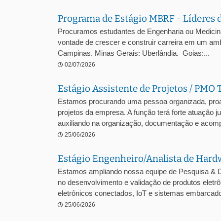
Programa de Estágio MBRF - Líderes 
Procuramos estudantes de Engenharia ou Medicina V
vontade de crescer e construir carreira em um amb
Campinas. Minas Gerais: Uberlândia. Goias:...
02/07/2026
Estágio Assistente de Projetos / PMO 
Estamos procurando uma pessoa organizada, proa
projetos da empresa. A função terá forte atuação 
auxiliando na organização, documentação e acomp
25/06/2026
Estágio Engenheiro/Analista de Hard
Estamos ampliando nossa equipe de Pesquisa & D
no desenvolvimento e validação de produtos ele
eletrônicos conectados, IoT e sistemas embarcados
25/06/2026