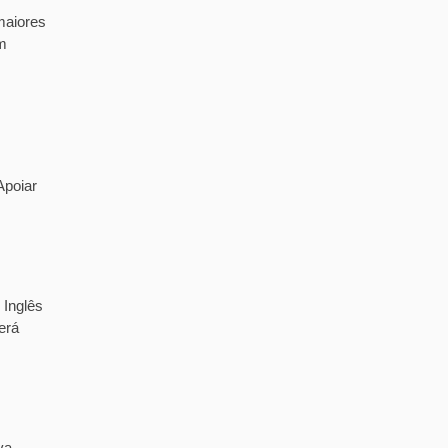
maiores
m
Apoiar
 Inglês
erá
va