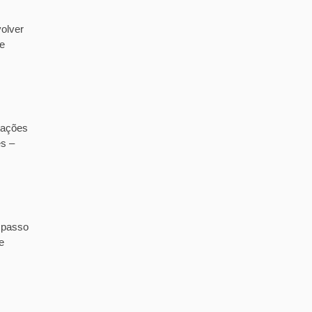
olver
de
tações
es –
 passo
e