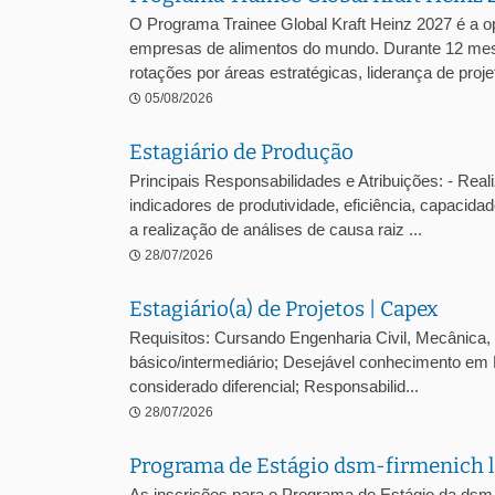
O Programa Trainee Global Kraft Heinz 2027 é a o
empresas de alimentos do mundo. Durante 12 mes
rotações por áreas estratégicas, liderança de projet
05/08/2026
Estagiário de Produção
Principais Responsabilidades e Atribuições: - Reali
indicadores de produtividade, eficiência, capacidad
a realização de análises de causa raiz ...
28/07/2026
Estagiário(a) de Projetos | Capex
Requisitos: Cursando Engenharia Civil, Mecânica, E
básico/intermediário; Desejável conhecimento em 
considerado diferencial; Responsabilid...
28/07/2026
Programa de Estágio dsm-firmenich l
As inscrições para o Programa de Estágio da dsm