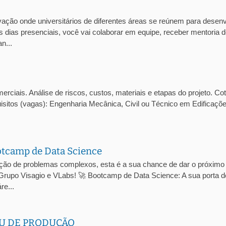
ção onde universitários de diferentes áreas se reúnem para desenv
 dias presenciais, você vai colaborar em equipe, receber mentoria 
n...
ciais. Análise de riscos, custos, materiais e etapas do projeto. Co
isitos (vagas): Engenharia Mecânica, Civil ou Técnico em Edificaçõ
otcamp de Data Science
ução de problemas complexos, esta é a sua chance de dar o próximo
 Grupo Visagio e VLabs! 🚀 Bootcamp de Data Science: A sua porta d
re...
U DE PRODUÇÃO