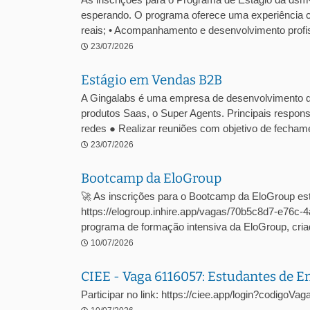
esperando. O programa oferece uma experiência c
reais; • Acompanhamento e desenvolvimento profiss
23/07/2026
Estágio em Vendas B2B
A Gingalabs é uma empresa de desenvolvimento 
produtos Saas, o Super Agents. Principais respons
redes ● Realizar reuniões com objetivo de fechame
23/07/2026
Bootcamp da EloGroup
🚀 As inscrições para o Bootcamp da EloGroup est
https://elogroup.inhire.app/vagas/70b5c8d7-e76
programa de formação intensiva da EloGroup, criad
10/07/2026
CIEE - Vaga 6116057: Estudantes de 
Participar no link: https://ciee.app/login?codigoV