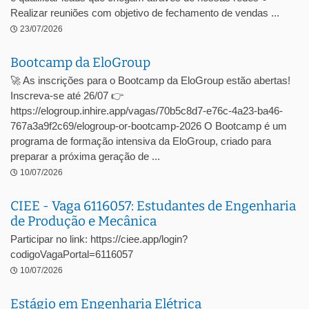
Realizar reuniões com objetivo de fechamento de vendas ...
23/07/2026
Bootcamp da EloGroup
🚀 As inscrições para o Bootcamp da EloGroup estão abertas!
Inscreva-se até 26/07 👉
https://elogroup.inhire.app/vagas/70b5c8d7-e76c-4a23-ba46-
767a3a9f2c69/elogroup-or-bootcamp-2026 O Bootcamp é um
programa de formação intensiva da EloGroup, criado para
preparar a próxima geração de ...
10/07/2026
CIEE - Vaga 6116057: Estudantes de Engenharia
de Produção e Mecânica
Participar no link: https://ciee.app/login?
codigoVagaPortal=6116057
10/07/2026
Estágio em Engenharia Elétrica