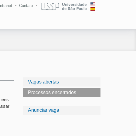
Intranet
Contato
Vagas abertas
Processos encerrados
inees
assar
Anunciar vaga