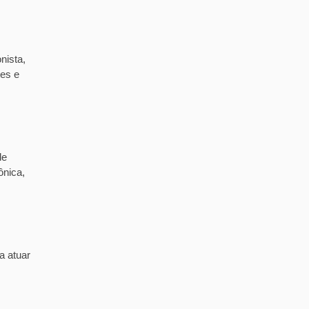
nista,
tes e
de
ônica,
a atuar