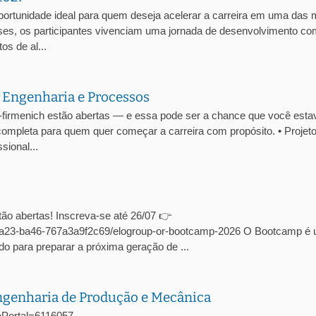
portunidade ideal para quem deseja acelerar a carreira em uma das 
es, os participantes vivenciam uma jornada de desenvolvimento co
os de al...
 Engenharia e Processos
-firmenich estão abertas — e essa pode ser a chance que você esta
ompleta para quem quer começar a carreira com propósito. • Projet
ional...
ão abertas! Inscreva-se até 26/07 👉
c-4a23-ba46-767a3a9f2c69/elogroup-or-bootcamp-2026 O Bootcamp é
o para preparar a próxima geração de ...
Engenharia de Produção e Mecânica
agaPortal=6116057