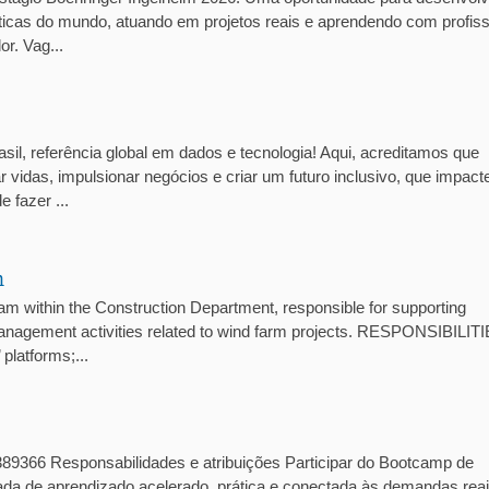
cas do mundo, atuando em projetos reais e aprendendo com profiss
r. Vag...
sil, referência global em dados e tecnologia! Aqui, acreditamos que
 vidas, impulsionar negócios e criar um futuro inclusivo, que impact
 fazer ...
n
ithin the Construction Department, responsible for supporting
management activities related to wind farm projects. RESPONSIBILITI
platforms;...
1389366 Responsabilidades e atribuições Participar do Bootcamp de
nada de aprendizado acelerado, prática e conectada às demandas rea