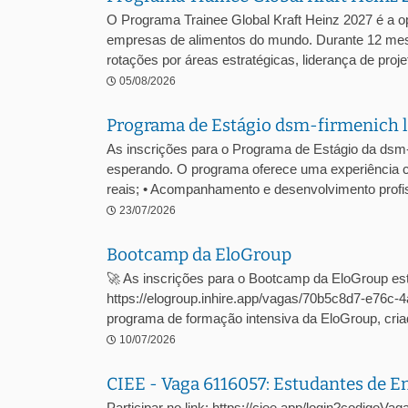
O Programa Trainee Global Kraft Heinz 2027 é a o
empresas de alimentos do mundo. Durante 12 mes
rotações por áreas estratégicas, liderança de projet
05/08/2026
Programa de Estágio dsm-firmenich l
As inscrições para o Programa de Estágio da dsm
esperando. O programa oferece uma experiência c
reais; • Acompanhamento e desenvolvimento profiss
23/07/2026
Bootcamp da EloGroup
🚀 As inscrições para o Bootcamp da EloGroup est
https://elogroup.inhire.app/vagas/70b5c8d7-e76
programa de formação intensiva da EloGroup, criad
10/07/2026
CIEE - Vaga 6116057: Estudantes de 
Participar no link: https://ciee.app/login?codigoV