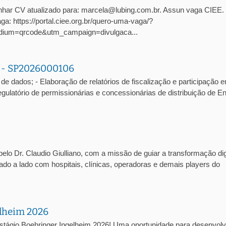
har CV atualizado para: marcela@lubing.com.br. Assun vaga CIEE. 
: https://portal.ciee.org.br/quero-uma-vaga/?
ium=qrcode&utm_campaign=divulgaca...
a - SP2026000106
de dados; - Elaboração de relatórios de fiscalização e participação 
atório de permissionárias e concessionárias de distribuição de En
lo Dr. Claudio Giulliano, com a missão de guiar a transformação dig
lado a lado com hospitais, clínicas, operadoras e demais players do
elheim 2026
stágio Boehringer Ingelheim 2026! Uma oportunidade para desenvolv