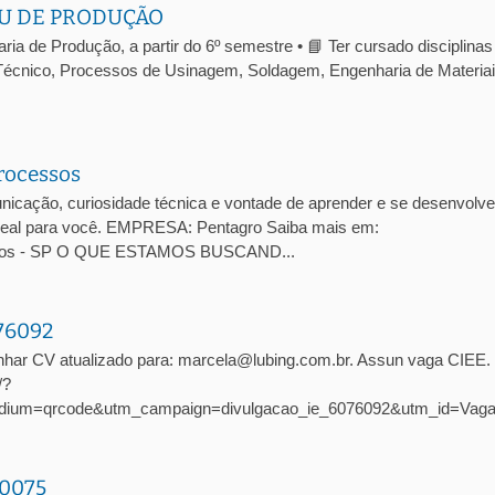
U DE PRODUÇÃO
a de Produção, a partir do 6º semestre • 📘 Ter cursado disciplinas
écnico, Processos de Usinagem, Soldagem, Engenharia de Materiai
rocessos
cação, curiosidade técnica e vontade de aprender e se desenvolve
 ideal para você. EMPRESA: Pentagro Saiba mais em:
arlos - SP O QUE ESTAMOS BUSCAND...
076092
nhar CV atualizado para: marcela@lubing.com.br. Assun vaga CIEE
/?
dium=qrcode&utm_campaign=divulgacao_ie_6076092&utm_id=Vag
10075