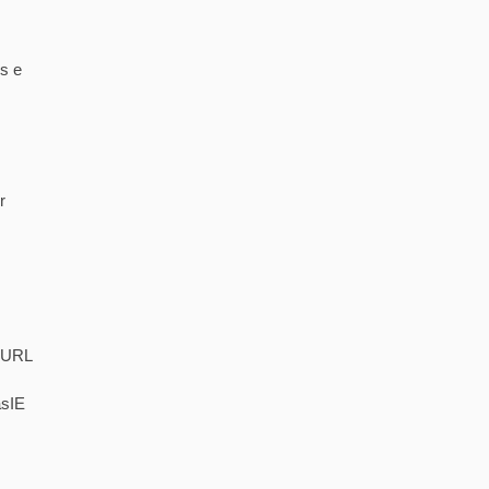
s e
r
. URL
asIE