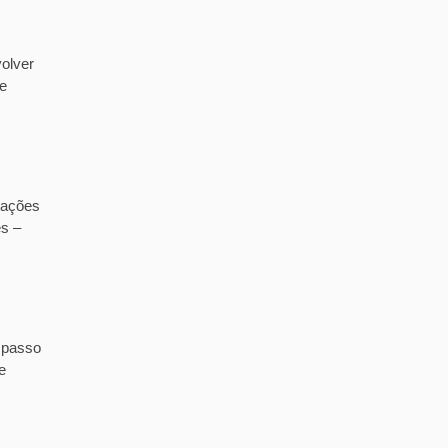
olver
de
tações
es –
 passo
e