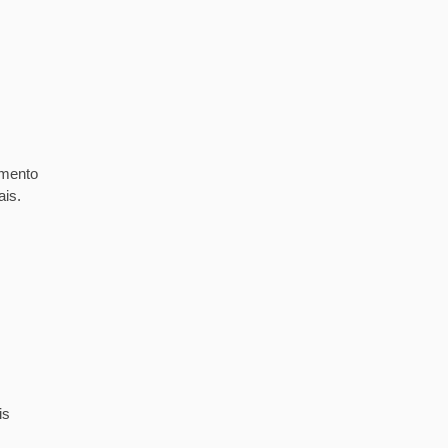
imento
ais.
is