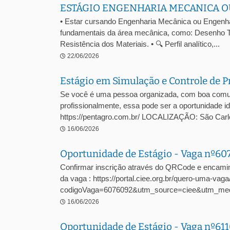
ESTÁGIO ENGENHARIA MECANICA O
• Estar cursando Engenharia Mecânica ou Engenhari
fundamentais da área mecânica, como: Desenho T
Resistência dos Materiais. • 🔍 Perfil analítico,...
22/06/2026
Estágio em Simulação e Controle de P
Se você é uma pessoa organizada, com boa comuni
profissionalmente, essa pode ser a oportunidade
https://pentagro.com.br/ LOCALIZAÇÃO: São C
16/06/2026
Oportunidade de Estágio - Vaga nº6
Confirmar inscrição através do QRCode e encami
da vaga : https://portal.ciee.org.br/quero-uma-vaga
codigoVaga=6076092&utm_source=ciee&utm_me
16/06/2026
Oportunidade de Estágio - Vaga nº61