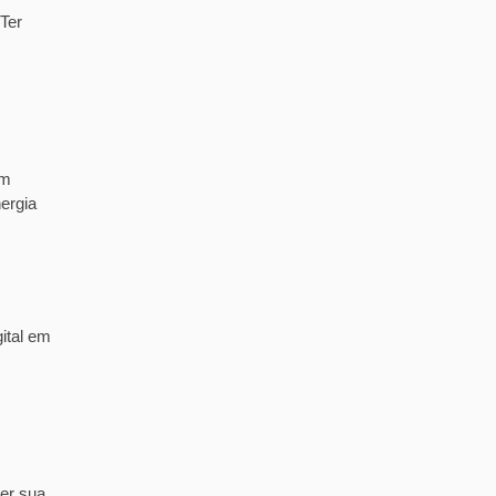
Ter
em
ergia
ital em
er sua