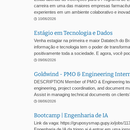
carreira em uma das maiores empresas farmacêuti
experientes em um ambiente colaborativo e inovado
10/06/2026
Estágio em Tecnologia e Dados
Venha estagiar na primeira e maior Datatech do Bra
informação e tecnologia tem o poder de transformar
positivamente toda a sociedade. E agora, você pode
09/06/2026
Goldwind - PMO & Engineering Inter
DESCRIPTION Member of PMO & Engineering team w
engineering, project coordination, and document 
Assist in managing technical documents on clients’ 
08/06/2026
Bootcamp | Engenharia de IA
Link da vaga: https://gruposysmap.gupy.io/jobs/1
Engenharia de IA da triggo.ai é entrar em uma jor