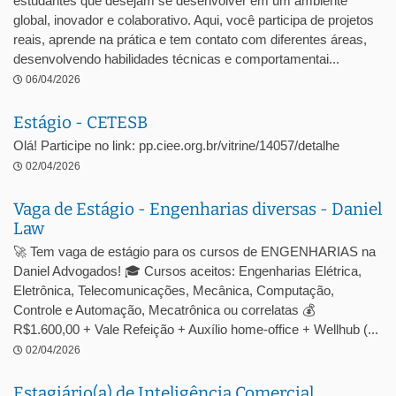
estudantes que desejam se desenvolver em um ambiente
global, inovador e colaborativo. Aqui, você participa de projetos
reais, aprende na prática e tem contato com diferentes áreas,
desenvolvendo habilidades técnicas e comportamentai...
06/04/2026
Estágio - CETESB
Olá! Participe no link: pp.ciee.org.br/vitrine/14057/detalhe
02/04/2026
Vaga de Estágio - Engenharias diversas - Daniel
Law
🚀 Tem vaga de estágio para os cursos de ENGENHARIAS na
Daniel Advogados! 🎓 Cursos aceitos: Engenharias Elétrica,
Eletrônica, Telecomunicações, Mecânica, Computação,
Controle e Automação, Mecatrônica ou correlatas 💰
R$1.600,00 + Vale Refeição + Auxílio home-office + Wellhub (...
02/04/2026
Estagiário(a) de Inteligência Comercial