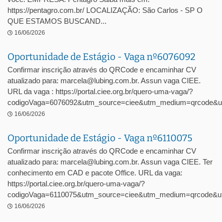
https://pentagro.com.br/ LOCALIZAÇÃO: São Carlos - SP O
QUE ESTAMOS BUSCAND...
16/06/2026
Oportunidade de Estágio - Vaga nº6076092
Confirmar inscrição através do QRCode e encaminhar CV
atualizado para: marcela@lubing.com.br. Assun vaga CIEE.
URL da vaga : https://portal.ciee.org.br/quero-uma-vaga/?
codigoVaga=6076092&utm_source=ciee&utm_medium=qrcode&u
16/06/2026
Oportunidade de Estágio - Vaga nº6110075
Confirmar inscrição através do QRCode e encaminhar CV
atualizado para: marcela@lubing.com.br. Assun vaga CIEE. Ter
conhecimento em CAD e pacote Office. URL da vaga:
https://portal.ciee.org.br/quero-uma-vaga/?
codigoVaga=6110075&utm_source=ciee&utm_medium=qrcode&ut
16/06/2026