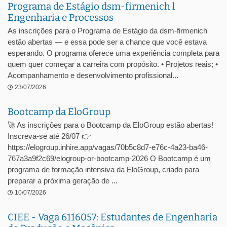
Programa de Estágio dsm-firmenich l
Engenharia e Processos
As inscrições para o Programa de Estágio da dsm-firmenich
estão abertas — e essa pode ser a chance que você estava
esperando. O programa oferece uma experiência completa para
quem quer começar a carreira com propósito. • Projetos reais; •
Acompanhamento e desenvolvimento profissional...
23/07/2026
Bootcamp da EloGroup
🚀 As inscrições para o Bootcamp da EloGroup estão abertas!
Inscreva-se até 26/07 👉
https://elogroup.inhire.app/vagas/70b5c8d7-e76c-4a23-ba46-
767a3a9f2c69/elogroup-or-bootcamp-2026 O Bootcamp é um
programa de formação intensiva da EloGroup, criado para
preparar a próxima geração de ...
10/07/2026
CIEE - Vaga 6116057: Estudantes de Engenharia