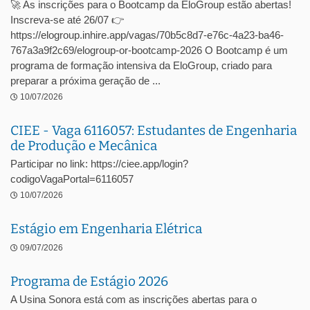
🚀 As inscrições para o Bootcamp da EloGroup estão abertas!
Inscreva-se até 26/07 👉
https://elogroup.inhire.app/vagas/70b5c8d7-e76c-4a23-ba46-
767a3a9f2c69/elogroup-or-bootcamp-2026 O Bootcamp é um
programa de formação intensiva da EloGroup, criado para
preparar a próxima geração de ...
10/07/2026
CIEE - Vaga 6116057: Estudantes de Engenharia
de Produção e Mecânica
Participar no link: https://ciee.app/login?
codigoVagaPortal=6116057
10/07/2026
Estágio em Engenharia Elétrica
09/07/2026
Programa de Estágio 2026
A Usina Sonora está com as inscrições abertas para o