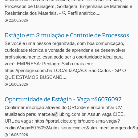
Processos de Usinagem, Soldagem, Engenharia de Materiais e
Resistência dos Materiais. • 🔍 Perfil analítico,...
22/06/2026
Estágio em Simulação e Controle de Processos
Se você é uma pessoa organizada, com boa comunicação,
curiosidade técnica e vontade de aprender e se desenvolver
profissionalmente, essa pode ser a oportunidade ideal para
você. EMPRESA: Pentagro Saiba mais em:
https://pentagro.com.br/ LOCALIZAÇÃO: São Carlos - SP O
QUE ESTAMOS BUSCAND...
16/06/2026
Oportunidade de Estágio - Vaga nº6076092
Confirmar inscrição através do QRCode e encaminhar CV
atualizado para: marcela@lubing.com.br. Assun vaga CIEE.
URL da vaga : https://portal.ciee.org.br/quero-uma-vaga/?
codigoVaga=6076092&utm_source=ciee&utm_medium=qrcode&u
16/06/2026