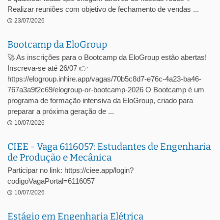
Realizar reuniões com objetivo de fechamento de vendas ...
23/07/2026
Bootcamp da EloGroup
🚀 As inscrições para o Bootcamp da EloGroup estão abertas!
Inscreva-se até 26/07 👉
https://elogroup.inhire.app/vagas/70b5c8d7-e76c-4a23-ba46-
767a3a9f2c69/elogroup-or-bootcamp-2026 O Bootcamp é um
programa de formação intensiva da EloGroup, criado para
preparar a próxima geração de ...
10/07/2026
CIEE - Vaga 6116057: Estudantes de Engenharia
de Produção e Mecânica
Participar no link: https://ciee.app/login?
codigoVagaPortal=6116057
10/07/2026
Estágio em Engenharia Elétrica