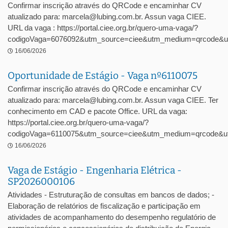
Confirmar inscrição através do QRCode e encaminhar CV
atualizado para: marcela@lubing.com.br. Assun vaga CIEE.
URL da vaga : https://portal.ciee.org.br/quero-uma-vaga/?
codigoVaga=6076092&utm_source=ciee&utm_medium=qrcode&u
16/06/2026
Oportunidade de Estágio - Vaga nº6110075
Confirmar inscrição através do QRCode e encaminhar CV
atualizado para: marcela@lubing.com.br. Assun vaga CIEE. Ter
conhecimento em CAD e pacote Office. URL da vaga:
https://portal.ciee.org.br/quero-uma-vaga/?
codigoVaga=6110075&utm_source=ciee&utm_medium=qrcode&ut
16/06/2026
Vaga de Estágio - Engenharia Elétrica -
SP2026000106
Atividades - Estruturação de consultas em bancos de dados; -
Elaboração de relatórios de fiscalização e participação em
atividades de acompanhamento do desempenho regulatório de