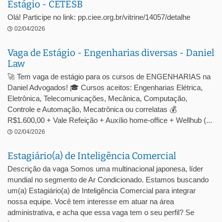
Estágio - CETESB
Olá! Participe no link: pp.ciee.org.br/vitrine/14057/detalhe
02/04/2026
Vaga de Estágio - Engenharias diversas - Daniel
Law
🚀 Tem vaga de estágio para os cursos de ENGENHARIAS na
Daniel Advogados! 🎓 Cursos aceitos: Engenharias Elétrica,
Eletrônica, Telecomunicações, Mecânica, Computação,
Controle e Automação, Mecatrônica ou correlatas 💰
R$1.600,00 + Vale Refeição + Auxílio home-office + Wellhub (...
02/04/2026
Estagiário(a) de Inteligência Comercial
Descrição da vaga Somos uma multinacional japonesa, líder
mundial no segmento de Ar Condicionado. Estamos buscando
um(a) Estagiário(a) de Inteligência Comercial para integrar
nossa equipe. Você tem interesse em atuar na área
administrativa, e acha que essa vaga tem o seu perfil? Se