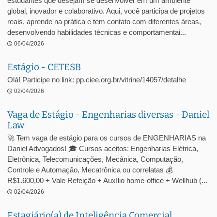
estudantes que desejam se desenvolver em um ambiente
global, inovador e colaborativo. Aqui, você participa de projetos
reais, aprende na prática e tem contato com diferentes áreas,
desenvolvendo habilidades técnicas e comportamentai...
06/04/2026
Estágio - CETESB
Olá! Participe no link: pp.ciee.org.br/vitrine/14057/detalhe
02/04/2026
Vaga de Estágio - Engenharias diversas - Daniel
Law
🚀 Tem vaga de estágio para os cursos de ENGENHARIAS na
Daniel Advogados! 🎓 Cursos aceitos: Engenharias Elétrica,
Eletrônica, Telecomunicações, Mecânica, Computação,
Controle e Automação, Mecatrônica ou correlatas 💰
R$1.600,00 + Vale Refeição + Auxílio home-office + Wellhub (...
02/04/2026
Estagiário(a) de Inteligência Comercial