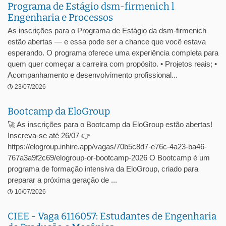
Programa de Estágio dsm-firmenich l
Engenharia e Processos
As inscrições para o Programa de Estágio da dsm-firmenich
estão abertas — e essa pode ser a chance que você estava
esperando. O programa oferece uma experiência completa para
quem quer começar a carreira com propósito. • Projetos reais; •
Acompanhamento e desenvolvimento profissional...
23/07/2026
Bootcamp da EloGroup
🚀 As inscrições para o Bootcamp da EloGroup estão abertas!
Inscreva-se até 26/07 👉
https://elogroup.inhire.app/vagas/70b5c8d7-e76c-4a23-ba46-
767a3a9f2c69/elogroup-or-bootcamp-2026 O Bootcamp é um
programa de formação intensiva da EloGroup, criado para
preparar a próxima geração de ...
10/07/2026
CIEE - Vaga 6116057: Estudantes de Engenharia