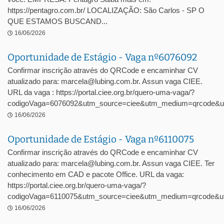
https://pentagro.com.br/ LOCALIZAÇÃO: São Carlos - SP O
QUE ESTAMOS BUSCAND...
16/06/2026
Oportunidade de Estágio - Vaga nº6076092
Confirmar inscrição através do QRCode e encaminhar CV
atualizado para: marcela@lubing.com.br. Assun vaga CIEE.
URL da vaga : https://portal.ciee.org.br/quero-uma-vaga/?
codigoVaga=6076092&utm_source=ciee&utm_medium=qrcode&u
16/06/2026
Oportunidade de Estágio - Vaga nº6110075
Confirmar inscrição através do QRCode e encaminhar CV
atualizado para: marcela@lubing.com.br. Assun vaga CIEE. Ter
conhecimento em CAD e pacote Office. URL da vaga:
https://portal.ciee.org.br/quero-uma-vaga/?
codigoVaga=6110075&utm_source=ciee&utm_medium=qrcode&ut
16/06/2026