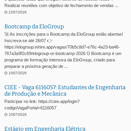
Realizar reuniões com objetivo de fechamento de vendas ...
23/07/2026
Bootcamp da EloGroup
🚀 As inscrições para o Bootcamp da EloGroup estão abertas!
Inscreva-se até 26/07 👉
https://elogroup.inhire.app/vagas/70b5c8d7-e76c-4a23-ba46-
767a3a9f2c69/elogroup-or-bootcamp-2026 O Bootcamp é um
programa de formação intensiva da EloGroup, criado para
preparar a próxima geração de ...
10/07/2026
CIEE - Vaga 6116057: Estudantes de Engenharia
de Produção e Mecânica
Participar no link: https://ciee.app/login?
codigoVagaPortal=6116057
10/07/2026
Estágio em Engenharia Elétrica