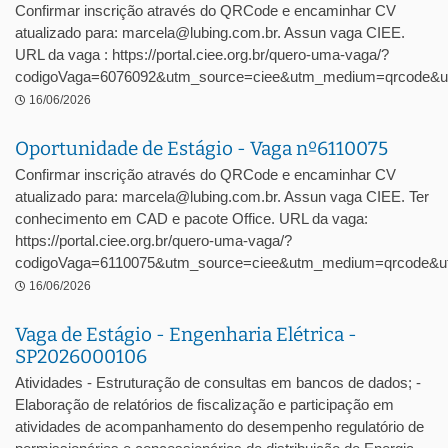
Confirmar inscrição através do QRCode e encaminhar CV
atualizado para: marcela@lubing.com.br. Assun vaga CIEE.
URL da vaga : https://portal.ciee.org.br/quero-uma-vaga/?
codigoVaga=6076092&utm_source=ciee&utm_medium=qrcode&u
16/06/2026
Oportunidade de Estágio - Vaga nº6110075
Confirmar inscrição através do QRCode e encaminhar CV
atualizado para: marcela@lubing.com.br. Assun vaga CIEE. Ter
conhecimento em CAD e pacote Office. URL da vaga:
https://portal.ciee.org.br/quero-uma-vaga/?
codigoVaga=6110075&utm_source=ciee&utm_medium=qrcode&ut
16/06/2026
Vaga de Estágio - Engenharia Elétrica -
SP2026000106
Atividades - Estruturação de consultas em bancos de dados; -
Elaboração de relatórios de fiscalização e participação em
atividades de acompanhamento do desempenho regulatório de