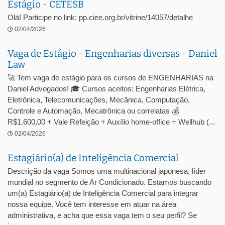
Estágio - CETESB
Olá! Participe no link: pp.ciee.org.br/vitrine/14057/detalhe
02/04/2026
Vaga de Estágio - Engenharias diversas - Daniel
Law
🚀 Tem vaga de estágio para os cursos de ENGENHARIAS na
Daniel Advogados! 🎓 Cursos aceitos: Engenharias Elétrica,
Eletrônica, Telecomunicações, Mecânica, Computação,
Controle e Automação, Mecatrônica ou correlatas 💰
R$1.600,00 + Vale Refeição + Auxílio home-office + Wellhub (...
02/04/2026
Estagiário(a) de Inteligência Comercial
Descrição da vaga Somos uma multinacional japonesa, líder
mundial no segmento de Ar Condicionado. Estamos buscando
um(a) Estagiário(a) de Inteligência Comercial para integrar
nossa equipe. Você tem interesse em atuar na área
administrativa, e acha que essa vaga tem o seu perfil? Se