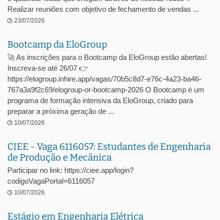
Realizar reuniões com objetivo de fechamento de vendas ...
23/07/2026
Bootcamp da EloGroup
🚀 As inscrições para o Bootcamp da EloGroup estão abertas!
Inscreva-se até 26/07 👉
https://elogroup.inhire.app/vagas/70b5c8d7-e76c-4a23-ba46-
767a3a9f2c69/elogroup-or-bootcamp-2026 O Bootcamp é um
programa de formação intensiva da EloGroup, criado para
preparar a próxima geração de ...
10/07/2026
CIEE - Vaga 6116057: Estudantes de Engenharia
de Produção e Mecânica
Participar no link: https://ciee.app/login?
codigoVagaPortal=6116057
10/07/2026
Estágio em Engenharia Elétrica