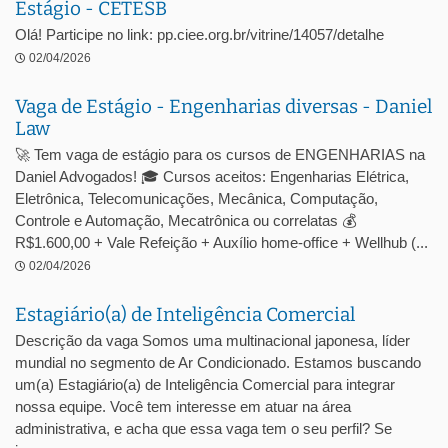
Estágio - CETESB
Olá! Participe no link: pp.ciee.org.br/vitrine/14057/detalhe
02/04/2026
Vaga de Estágio - Engenharias diversas - Daniel
Law
🚀 Tem vaga de estágio para os cursos de ENGENHARIAS na
Daniel Advogados! 🎓 Cursos aceitos: Engenharias Elétrica,
Eletrônica, Telecomunicações, Mecânica, Computação,
Controle e Automação, Mecatrônica ou correlatas 💰
R$1.600,00 + Vale Refeição + Auxílio home-office + Wellhub (...
02/04/2026
Estagiário(a) de Inteligência Comercial
Descrição da vaga Somos uma multinacional japonesa, líder
mundial no segmento de Ar Condicionado. Estamos buscando
um(a) Estagiário(a) de Inteligência Comercial para integrar
nossa equipe. Você tem interesse em atuar na área
administrativa, e acha que essa vaga tem o seu perfil? Se