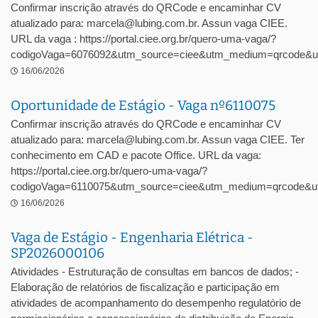
Confirmar inscrição através do QRCode e encaminhar CV
atualizado para: marcela@lubing.com.br. Assun vaga CIEE.
URL da vaga : https://portal.ciee.org.br/quero-uma-vaga/?
codigoVaga=6076092&utm_source=ciee&utm_medium=qrcode&u
16/06/2026
Oportunidade de Estágio - Vaga nº6110075
Confirmar inscrição através do QRCode e encaminhar CV
atualizado para: marcela@lubing.com.br. Assun vaga CIEE. Ter
conhecimento em CAD e pacote Office. URL da vaga:
https://portal.ciee.org.br/quero-uma-vaga/?
codigoVaga=6110075&utm_source=ciee&utm_medium=qrcode&ut
16/06/2026
Vaga de Estágio - Engenharia Elétrica -
SP2026000106
Atividades - Estruturação de consultas em bancos de dados; -
Elaboração de relatórios de fiscalização e participação em
atividades de acompanhamento do desempenho regulatório de